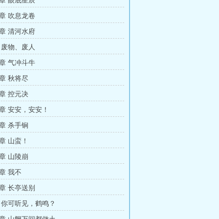
章 眼底星辰
章 吹息龙卷
章 清河水府
 废物、废人
章 气冲斗牛
章 秋将尽
章 控元决
章 安安，安安！
章 杀手锏
章 山蛮！
章 山陵崩
章 我不
章 长亭送别
 你可听见，鹤鸣？