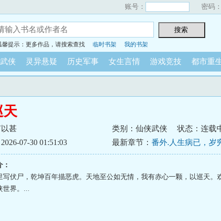
账号：
密码
温馨提示：更多作品，请搜索查找
临时书架
我的书架
武侠
灵异悬疑
历史军事
女生言情
游戏竞技
都市重
巡天
何以甚
类别：仙侠武侠
状态：连载
6-07-30 01:51:03
最新章节：
番外.人生病已，岁
介：
里写伏尸，乾坤百年描恶虎。天地至公如无情，我有赤心一颗，以巡天。
世界。...