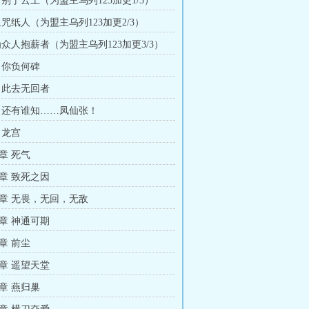
暂别于云上（为盟主乌列123加更1/3）
诅咒纸人（为盟主乌列123加更2/3）
为众人抱薪者（为盟主乌列123加更3/3）
 你负何碑
 此去无回者
 还有谁知……凤仙张！
 龙宫
章 死气
章 致死之因
章 无畏，无回，无敌
章 神通可期
章 前尘
章 遥望天堂
章 燕归巢