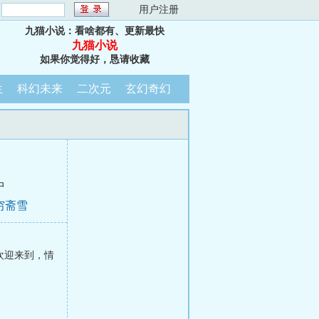
：
用户注册
九猫小说：看啥都有、更新最快
九猫小说
如果你觉得好，恳请收藏
生
科幻未来
二次元
玄幻奇幻
中
穷斋雪
欢迎来到，情