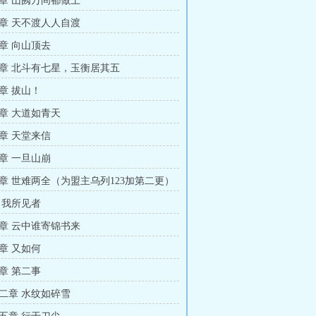
章 山阙万间都做土
章 天不渡人人自渡
章 向山顶去
章 北斗有七星，玉衡居其五
章 拔山！
章 大道如青天
章 天堂来信
章 一旦山崩
章 世难两全（为盟主乌列123加第二更）
 我所见者
章 云中谁寄锦书来
章 又如何
章 第二事
二章 水纹如碎雪