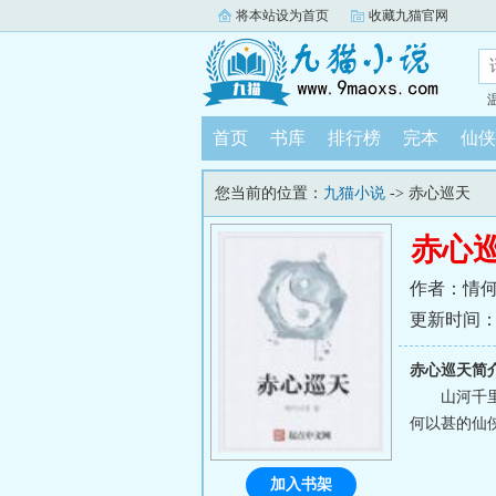
将本站设为首页
收藏九猫官网
首页
书库
排行榜
完本
仙侠
您当前的位置：
九猫小说
-> 赤心巡天
赤心
作者：情
更新时间：202
赤心巡天简
山河千
何以甚的仙侠
加入书架