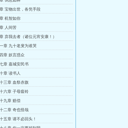
章 倒悬如林
章 宝物出世，各凭手段
章 机智如你
章 人间苦
章 弃我去者（诸位元宵安康！）
一章 九十老叟为谁哭
四章 妖言惑众
七章 嘉城安民书
十章 读书人
十三章 血祭赤旗
十六章 子母瘟铃
十九章 赔偿
十二章 奇也怪哉
十五章 请不必回头！