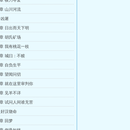
章 横刀夺爱
章 山川河流
 凶屠
章 日出而天下明
章 胡氏矿场
章 我有桃花一枝
章 城曰：不赎
章 自负生平
章 望闻问切
章 就在这里审判你
章 见羊不详
章 试问人间谁无苦
 好汉饶命
章 回梦