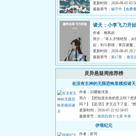
在？”庄子曰：“无所不在。
更新时间：2026-08-05 03:58
曰：...
最新章节：
杨守中【免费
求月票】
诸天：小李飞刀开
作者：柳风折
简介：”本人才情绝世，从
起，剑斗群雄，掌压诸魔
为天下公认的武林神话了
更新时间：2026-08-05 20:21
挂才来...
最新章节：
第17章 ：南宫
笑，天下第一辉
灵异悬疑周推荐榜
在没有主神的无限恐怖里模拟诸天
作者：闪耀银河系
简介：【想知道生命的意义吗？想
吗？】【是/否】罗天点下了是。“
呢？”“然后我的存款就被...
更新时间：2026-07-22 02:58:05
最新章节：
第四百四十七章 年兽
伊塔纪元
作者：虾写