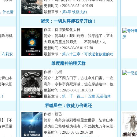
喜欢坐看主角翻雨覆...
更新时间：2026-08-05 14:07:09
，什么情
最新章节：
第4章 铁燕夫妇
诸天：一切从拜师石坚开始！
作者：待得繁星化大日
危险与机
简介：简单版：我叫刘秀，我穿越了，茅山
大师兄石坚是我师父……不简单版：九
叔：“什么符道大成！我看你...
更新时间：2026-08-06 01:17:50
名：布莉安
最新章节：
第八十三章：可以返老孩童的功
法！（求订阅！）
维度魔神的聊天群
作者：九棍
陆青山本
简介：上下四方曰宇，古往今来曰宙。一次
万年依旧
意外，令林宇身死穿越，但在穿越途中，他
又意外撞上了一个刚刚孕...
更新时间：2026-08-05 18:30:53
峰！
最新章节：
第一千一百三十五章 无漏仙体
吞噬星空：收徒万倍返还
作者：新乙
局】【不
简介：意外穿越到吞噬星空世界，陆青山本
各种重量
以为自己能够成为强者，不曾想九万年依旧
还是宇宙九阶。就在大限...
更新时间：2026-08-05 20:07:20