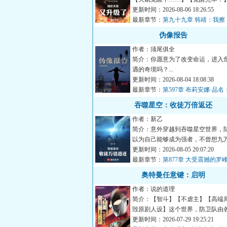
您，觉醒了X级本命天赋：...
更新时间：2026-08-06 18:26:55
最新章节：
第九十九章 韩靖：我擦
况？（五更求票）
伪像报告
作者：须尾俱全
简介：你愿意为了改变命运，进入
遇的奇境吗？...
更新时间：2026-08-04 18:08:38
最新章节：
第597章 布莉安娜·品
娜·韦
吞噬星空：收徒万倍返还
作者：新乙
简介：意外穿越到吞噬星空世界，
以为自己能够成为强者，不曾想九
还是宇宙九阶。就在大限...
更新时间：2026-08-05 20:07:20
最新章节：
第877章 大受震撼的罗
奥特曼任意键：启明
作者：说的道理
简介：【智斗】【不虐主】【高端
毁原剧人设】这个世界，防卫队由
级成员构成:总监城府深...
更新时间：2026-07-29 19:25:21