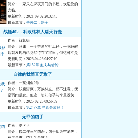
简介：一家只在深夜开门的书屋，欢迎您的
光临。...
更新时间：2021-09-02 20:32:43
最新章节：
番外二，瞎子
战锤40k，我欧格林人诸天行走
作者：簸箕街
简介：谢庸，一个苦逼的打工仔，一觉睡醒
后就发现自己竟然待在了牢里，但这可不是
一般的牢里……至于为什...
更新时间：2026-04-26 04:27:10
最新章节：
第152章 血肉与齿轮
自律的我简直无敌了
作者：一蓑烟鱼2号
简介：妖魔潜藏，万族林立。稍不注意，便
是弱肉强食。但这一切却似乎与李旦没关
系，因为只要自律，就能获...
更新时间：2025-02-25 09:56:39
最新章节：
第2477章 当真是放肆！
无罪的凶手
作者：冷卡卡
简介：接二连三的凶杀，凶手却凭空消失，
死者是谁，凶手又是谁？...