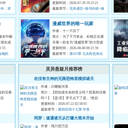
”东郭子
:09
防卫队由各种重量级成员构成:总监
更新时间：2026-07-29 19:25:21
番外，求
城府深...
最新章节：
完本感言+新书内容+推
一本万订骑士文《谁让他当假面骑
士的！》
始
漫威世界的唯一玩家
作者：十一只豆丁
微末中崛
简介：为了千万奖金，杜牧正在通
，现在成
关着一款名为“漫威世界”的大型虚
，你这外
:55
拟游戏。殊不知在游戏开始时，他
更新时间：2026-08-06 00:21:59
连城的
已经穿...
最新章节：
第433章 九头蛇也有自
己的队长了
灵异悬疑月推荐榜
在没有主神的无限恐怖里模拟诸天
作者：闪耀银河系
真的活着
简介：【想知道生命的意义吗？想真的活着
然后
吗？】【是/否】罗天点下了是。“然后
呢？”“然后我的存款就被...
更新时间：2026-07-22 02:58:05
最新章节：
第四百四十七章 年兽
同穿：速通诸天从打爆大筒木开始
作者：我只想万定