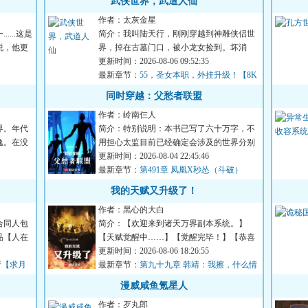
武侠世界，武道人仙
作者：太灰金星
...这是
简介：我叫陆天行，刚刚穿越到神雕侠侣世
说，他更
界，掉在古墓门口，被小龙女捡到。坏消
息：穿越时身体变异，无法...
更新时间：2026-08-06 09:52:35
最新章节：
55，圣女本职，外挂升级！【8K
求月票！】
同时穿越：父愁者联盟
作者：岭南仨人
界。年代
简介：特别说明：本书已写了六十万字，不
逸。在没
用担心太监目前已经确定会涉及的世界分别
是《海贼》、《斗破》、...
更新时间：2026-08-04 22:45:46
最新章节：
第491章 凤凰X秒怂（斗破）
我的天赋又升级了！
作者：黑心的大白
合同人包
简介：【欢迎来到诸天万界副本系统。】
品【人在
【天赋觉醒中……】【觉醒完毕！】【恭喜
您，觉醒了X级本命天赋：...
更新时间：2026-08-06 18:26:55
行【求月
最新章节：
第九十九章 韩靖：我擦，什么情
况？（五更求票）
漫威咸鱼氪星人
作者：歹丸郎