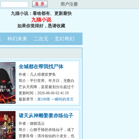
：
用户注册
九猫小说：看啥都有、更新最快
九猫小说
如果你觉得好，恳请收藏
生
科幻未来
二次元
玄幻奇幻
全城都在帮我找尸体
作者：几人得鹿皆梦鱼
简介：平行世界。年月日，无数白
芒从天而降，蓝星被划分出超过个
区块。全球异变。每月第一天凌
更新时间：2026-08-06 02:41:19
晨，将会随...
最新章节：
第108章 一瞬间的溃灭
诸天从神雕娶妻赤练仙子
作者：烟锁流云
开始
简介：心狠手辣的赤练仙子，成了
贤妻良母；清冷如仙的小龙女，也