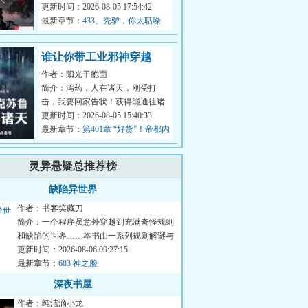
变得活泼可爱。还有杨过……看着
更新时间：2026-08-05 17:54:42
自家这个...
最新章节：
433、秃驴，你太聒噪
了！
谁让你带工业邪神穿越
作者：阳光干脆面
的？
简介：泻药，人在诸天，刚受打
击，我要回家告状！获得能通往诸
天的双穿门，顾明本打算在异世界
更新时间：2026-08-05 15:40:33
打下一片大...
最新章节：
第401章 “好货”！帝都内
部的买卖，都已经这么猖獗了
吗？！
灵异悬疑总推荐榜
缺陷异世界
作者：书客笑藏刀
简介：一个程序员意外穿越到充满奇怪规则
和缺陷的世界……本书由一系列规则解谜与
缺陷之战组成，逻辑严密...
更新时间：2026-08-06 09:27:15
最新章节：
683 神之脸
深夜书屋
作者：纯洁滴小龙