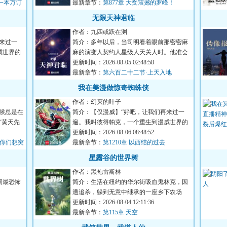
一本万订
最新章节：
第877章 大受震撼的罗峰！
无限天神君临
作者：九四或跃在渊
来过一
简介：多年以后，当司明看着眼前那密密麻
威世界的
麻的演变人契约人星级人天关人时。他准会
想起自己因为受不了零七...
更新时间：2026-08-05 02:48:58
最新章节：
第六百二十二节·上天入地
我在美漫做惊奇蜘蛛侠
作者：幻灭的叶子
候总是在
简介：【仅漫威】“好吧，让我们再来过一
“黄天先
遍。我叫彼得帕克，一个重生到漫威世界的
穿越者，我被一只基因改...
更新时间：2026-08-06 08:48:52
，你们想突
最新章节：
第1210章 以西结的过去
星露谷的世界树
作者：黑袍雷斯林
间最恐怖
简介：生活在纽约的华尔街吸血鬼林克，因
遭追杀，躲到无意中继承的一座乡下农场
内。他在这里更换身份，换...
更新时间：2026-08-04 12:11:36
最新章节：
第115章 天空