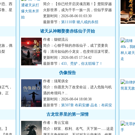
中恐、西
简介：【你已经开启灵魂宫殿！】楚阳穿越
苏鲁、星
火影世界，成为千手一族一员，但似乎穿越
的有点早，穿越忍村都还...
更新时间：2026-08-06 01:03:30
最新章节：
第1110章 猪八戒的杀招
诸天从神雕娶妻赤练仙子开始
作者：烟锁流云
龙族，偶
简介：心狠手辣的赤练仙子，成了贤妻良
绘梨
母；清冷如仙的小龙女，也变得活泼可爱。
还有杨过……看着自家这个...
更新时间：2026-08-05 17:54:42
最新章节：
433、秃驴，你太聒噪了！
伪像报告
作者：须尾俱全
身正气，
简介：你愿意为了改变命运，进入危险与机
身。正
遇的奇境吗？...
更新时间：2026-08-04 18:08:38
最新章节：
第597章 布莉安娜·品名：布莉安
娜·韦
古龙世界里的第一深情
作者：青云宝扇
统。】
简介：财富、权利、名气、天下第一......这是
】【恭喜
属于主角的时代。不过对方云华来说，他更