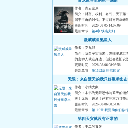
古龙世界里的第一深情
作者：青云宝扇
简介：财富、权利、名气、天下第一...
属于主角的时代。不过对方云华来
喜欢坐看主角翻雨覆...
更新时间：2026-08-05 14:07:09
最新章节：
第4章 铁燕夫妇
漫威咸鱼氪星人
作者：歹丸郎
简介：我自宇宙而来，降临漫威世
的变种人就在身边，但社会依旧安
有外置大脑的协助下，我...
更新时间：2026-08-06 08:03:56
最新章节：
第1192章 暗巷凶案
无限：来自遮天的我只好重拳出击
作者：小抽大象
简介：本书为无限恐怖与遮天的缝
爽！无敌！速通！已有完本万订作
无限，开始速通】，请放...
更新时间：2026-08-06 00:54:07
最新章节：
第119章 我要助你们修
票】
第四天灾就没有正常的
作者：中二的毒牙