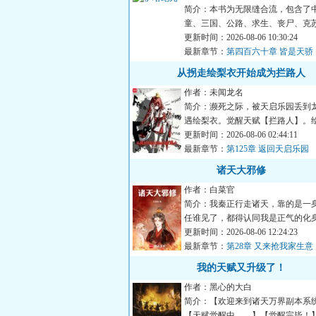
简介：本书为无限缝合流，包含了
童、三国、公路、求生、丧尸、克
际等元素副本。战斗系统...
更新时间：2026-08-06 10:30:24
最新章节：
第四百六十章 皆是天骄
从拐走绘梨衣开始成为拦路人
作者：未闻龙名
简介：濒死之际，被天启乐园丢到
遇绘梨衣。觉醒天赋【拦路人】。
衣：“你也要过马路吗？”关...
更新时间：2026-08-06 02:44:11
最新章节：
第125章 返回天启乐园
诸天大邪修
作者：白菜官
简介：我秦正行走诸天，靠的是一
任谁见了，都得认同我是正气的化
气：别来沾边！一个邪修在...
更新时间：2026-08-06 12:24:23
最新章节：
第28章 又来抢我家生意
我的天赋又升级了！
作者：黑心的大白
简介：【欢迎来到诸天万界副本系
【天赋觉醒中……】【觉醒完毕！