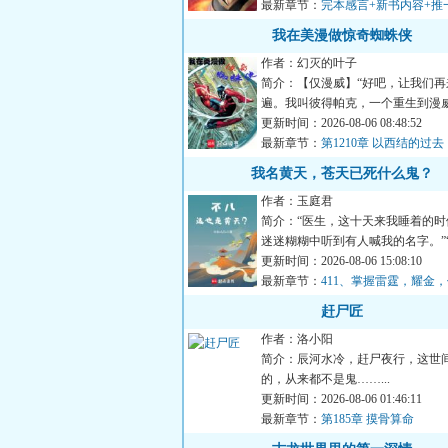
最新章节：
完本感言+新书内容+推
骑士文《谁让他当假面骑士的！》
我在美漫做惊奇蜘蛛侠
作者：幻灭的叶子
简介：【仅漫威】“好吧，让我们再
遍。我叫彼得帕克，一个重生到漫
穿越者，我被一只基因改...
更新时间：2026-08-06 08:48:52
最新章节：
第1210章 以西结的过去
我名黄天，苍天已死什么鬼？
作者：玉庭君
简介：“医生，这十天来我睡着的时
迷迷糊糊中听到有人喊我的名字。”
生，你这是幻听。”...
更新时间：2026-08-06 15:08:10
最新章节：
411、掌握雷霆，耀金
破吗？
赶尸匠
作者：洛小阳
简介：辰河水冷，赶尸夜行，这世
的，从来都不是鬼……...
更新时间：2026-08-06 01:46:11
最新章节：
第185章 摸骨算命