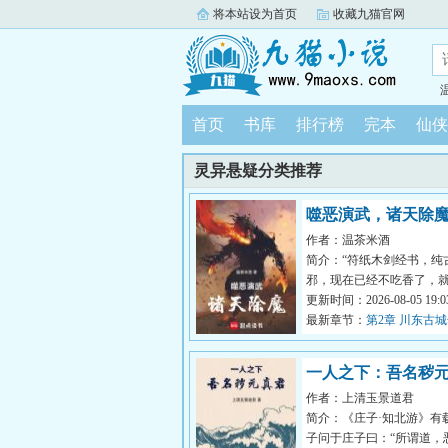
将本站设为首页
收藏九猫官网
首页
书库
排行榜
完本
仙侠
灵异悬疑分类推荐
噬恶演武，诸天除
作者：温茶米酒
简介：“符纸木剑经书，纯
邪，现在已经不吃香了，
出门，都得带个二百斤的
更新时间：2026-08-05 19:03
身，你不...
最新章节：
第2章 川东古
双，西坝脂酥盐千丈（400
一人之下：吾名秽
作者：上清玉景道君
君！
简介：《庄子·知北游》有
子问于庄子曰：“所谓道，