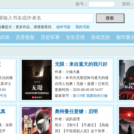
账号：
密码
温馨提示：更多作品，请搜索查找
临时书架
我的书架
武侠
灵异悬疑
历史军事
女生言情
游戏竞技
都市重
魔
无限：来自遮天的我只好
作者：小抽大象
重拳出击
古法的驱
简介：本书为无限恐怖与遮天的缝
就算术士
合同人包爽！无敌！速通！已有完
香炉防
:04
本万订作品【人在无限，开始速
更新时间：2026-08-06 00:54:07
城号无
通】，请放...
最新章节：
第119章 我要助你们修
0单更）
行【求月票】
元真
奥特曼任意键：启明
作者：说的道理
载：东郭
简介：【智斗】【不虐主】【高端
恶乎
局】【不毁原剧人设】这个世界，