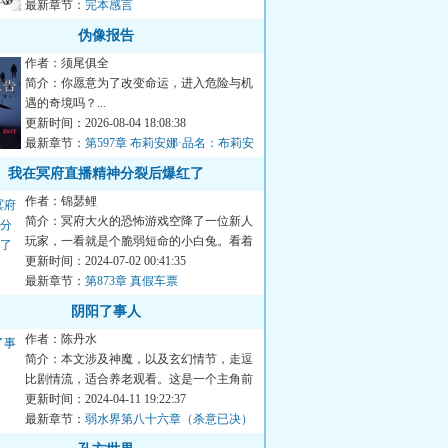
最新章节：
完本感言
伪像报告
作者：须尾俱全
简介：你愿意为了改变命运，进入危险与机
遇的奇境吗？...
更新时间：2026-08-04 18:08:38
最新章节：
第597章 布莉安娜·品名：布莉安
娜·韦
我在冥府直播精神分裂后爆红了
作者：锦瑟鲤
简介：冥府大火的恐怖游戏空降了一位新人
玩家，一看就是个脆弱短命的小白兔。看着
刚开局精神值就狂降的陶...
更新时间：2024-07-02 00:41:35
最新章节：
第873章 真假车票
阴阳了事人
作者：陈丹水
简介：本文涉及神魔，以及玄幻情节，走逗
比剧情流，适合养老观看。这是一个主角前
期吊丝，后面经过各种事...
更新时间：2024-04-11 19:22:37
最新章节：
弱水界第八十六章（杀意已决）
（高我和心魔）