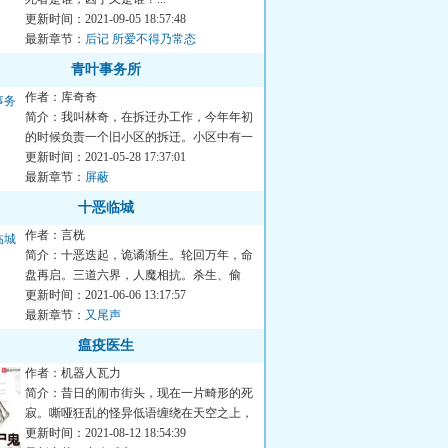
更新时间：2021-09-05 18:57:48
最新章节：
后记 所爱不得乃常态
青叶事务所
作者：库奇奇
简介：我叫林奇，在拆迁办工作，今年年初
的时候负责一个旧小区的拆迁。小区中有一
住户，门口挂着“青叶灵...
更新时间：2021-05-28 17:37:01
最新章节：
屏蔽
十恶临城
作者：言桄
简介：十恶迭起，诡谲渐生。轮回万年，命
盘再启。三道六界，人魔相抗。杀生、偷
盗、淫邪......黑云临城之...
更新时间：2021-06-06 13:17:57
最新章节：
又尾声
瘟疫医生
作者：机器人瓦力
简介：昔日的闹市街头，现在一片畸形的死
寂。嘶哑狂乱的怪异低语缠绕在天空之上，
不可名状的古老巨影沉浮...
更新时间：2021-08-12 18:54:39