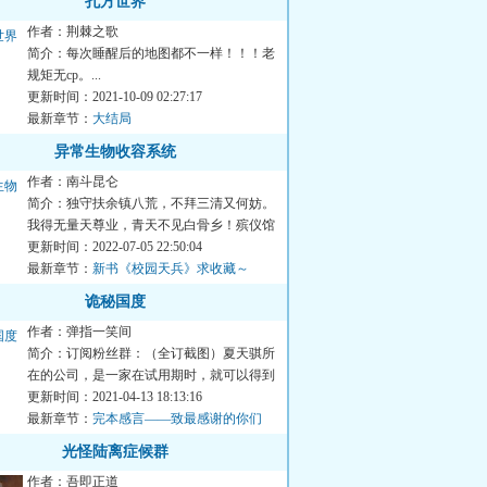
孔方世界
作者：荆棘之歌
简介：每次睡醒后的地图都不一样！！！老
规矩无cp。...
更新时间：2021-10-09 02:27:17
最新章节：
大结局
异常生物收容系统
作者：南斗昆仑
简介：独守扶余镇八荒，不拜三清又何妨。
我得无量天尊业，青天不见白骨乡！殡仪馆
小工的崛起纪实。猛鬼收...
更新时间：2022-07-05 22:50:04
最新章节：
新书《校园天兵》求收藏～
诡秘国度
作者：弹指一笑间
简介：订阅粉丝群：（全订截图）夏天骐所
在的公司，是一家在试用期时，就可以得到
月薪万，配送奥迪汽车，...
更新时间：2021-04-13 18:13:16
最新章节：
完本感言——致最感谢的你们
光怪陆离症候群
作者：吾即正道