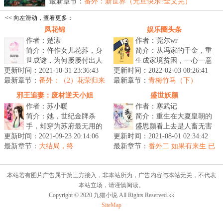
徒...
最新章节：
番外：新世界（元旦快乐?全文完）
<< 向左滑动，查看更多：
凤花锦
娱乐圈头条
作者：楚潆
作者：莞尔wr
简介：仵作女儿花荞，身
简介：从冯家的千金，重
世成谜，为何屡屡付出人
生成家境贫困，一心一意
更新时间：2021-10-31 23:36:43
命代价？养父穿越而来，
更新时间：2022-02-03 08:26:41
想要凭借美貌进入娱乐圈
最新章节：
因知历史，如何逃过重重
番外：（2）花荣归来
最新章节：
的新人。...
青梅竹马（下）
追捕回归？...
邪王追妻：废材逆天小姐
盛世妖颜
作者：苏小暖
作者：寒武记
简介：她，世纪金牌杀
简介：重生在大夏皇朝的
手，却穿为苏府最无用的
盛思颜看上去是人畜无害
更新时间：2021-09-23 20:14:06
废柴四小姐身上。他，帝
更新时间：2021-08-01 02:34:42
小白兔，身娇体软易推
最新章节：
国晋王殿下，冷酷邪魅强
大结局，终
最新章节：
倒，岂知内里是一只从不
番外二 如果有来生 已
势霸道，天赋...
更
吃亏的腹黑多...
本站若有图片广告属于第三方接入，非本站所为，广告内容与本站无关，不代表
本站立场，请谨慎阅读。
Copyright © 2020 九猫小说 All Rights Reserved.kk
SiteMap