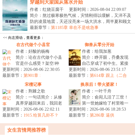
穿越到大梁国从落水开始
作者：红烧豆腐干
更新时间：2026-08-04 22:09:07
简介：熬过极寒极热气候，灾情刚得以缓解，又淬不及
防的凌晨地震，天还没亮来一场大洪水，周半夏和顾文
轩...
最新章节：
第1185章 幸在不是啥急事
<< 向左滑动，查看更多：
在古代做个小县官
御兽从零分开始
作者：好酸的杨梅
作者：给我加葱
简介：论在古代做个小县
简介：睁开眼，乔桑发现
官是什么感受？架空/种
自己穿成了初中生。紧接
更新时间：2026-08-06 22:30:05
田/基建孟长青穿越古代，
更新时间：2026-08-06 23:51:17
着来了一场模拟考。毕业
最新章节：
为保家产，自幼女扮男
第901章 :
最新章节：
她怕了吗？她怕了……这
第614章 跟上（二合
装。又因殴打...
一）
考的都什么...
宋檀记事
换亲后！带火婆家！
作者：荆棘之歌
作者：一叶千舟
简介：一句话简介：从修
简介：俞宛儿活了三世！
真界穿越回来后，我回老
第一世她嫁给了村里唯一
更新时间：2026-08-06 22:02:11
家种地开直播卖菜了！修
更新时间：2026-08-06 18:28:53
的屠夫，天天能够吃到
最新章节：
成金丹渡劫失败的宋檀回
1915.给算几卦不？
最新章节：
肉，最后这名屠夫还成为
第286章 逼供
到现代，发...
了人人羡慕的...
女生言情周推荐榜