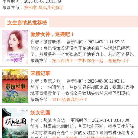
更新时间：2026-08-06 20:15:49
盛，也因此获罪，死的
最新章节：
死、流放的流放。为得旧
第96章 我骂几句你听
听？（两更合一求月票）
事真相，喻辞赶...
女生言情总推荐榜
傲娇女神，逆袭吧！
作者：梦落听蝶
更新时间：2021-07-11 11:55:38
简介：乡巴佬萧柔还没有开始她的豪门生活就已经死
了。然后另外一个女孩来到了她的身上。从此不管是以
前害...
最新章节：
第五百四十一章和你在一起，都是好日子
（大结局）
宋檀记事
作者：荆棘之歌
更新时间：2026-08-06 22:02:11
简介：一句话简介：从修真界穿越回来后，我回老家种
地开直播卖菜了！修成金丹渡劫失败的宋檀回到现代，
发...
最新章节：
1915.给算几卦不？
妖女乱国
作者：樊笼也自然
更新时间：2023-01-01 08:43:30
简介：魏晋南北朝时期，各国战乱不断。檀家天生的练
武奇才檀邀雨竟是个三岁的女娃娃？邀雨被神秘老者收