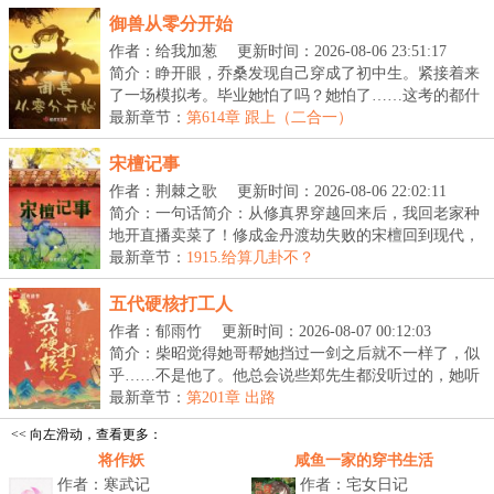
御兽从零分开始
作者：给我加葱
更新时间：2026-08-06 23:51:17
简介：睁开眼，乔桑发现自己穿成了初中生。紧接着来
了一场模拟考。毕业她怕了吗？她怕了……这考的都什
么...
最新章节：
第614章 跟上（二合一）
宋檀记事
作者：荆棘之歌
更新时间：2026-08-06 22:02:11
简介：一句话简介：从修真界穿越回来后，我回老家种
地开直播卖菜了！修成金丹渡劫失败的宋檀回到现代，
发...
最新章节：
1915.给算几卦不？
五代硬核打工人
作者：郁雨竹
更新时间：2026-08-07 00:12:03
简介：柴昭觉得她哥帮她挡过一剑之后就不一样了，似
乎……不是他了。他总会说些郑先生都没听过的，她听
起...
最新章节：
第201章 出路
<< 向左滑动，查看更多：
将作妖
咸鱼一家的穿书生活
作者：寒武记
作者：宅女日记