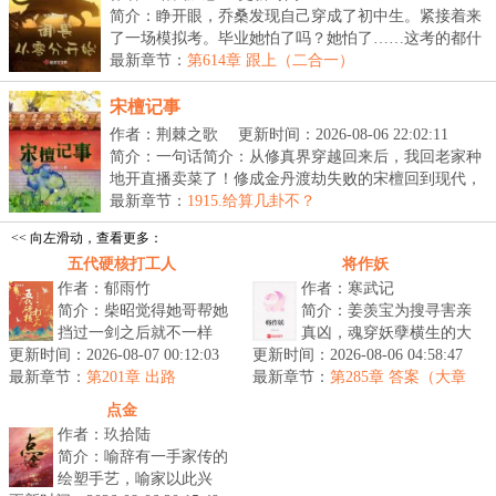
简介：睁开眼，乔桑发现自己穿成了初中生。紧接着来
了一场模拟考。毕业她怕了吗？她怕了……这考的都什
么...
最新章节：
第614章 跟上（二合一）
宋檀记事
作者：荆棘之歌
更新时间：2026-08-06 22:02:11
简介：一句话简介：从修真界穿越回来后，我回老家种
地开直播卖菜了！修成金丹渡劫失败的宋檀回到现代，
发...
最新章节：
1915.给算几卦不？
<< 向左滑动，查看更多：
五代硬核打工人
将作妖
作者：郁雨竹
作者：寒武记
简介：柴昭觉得她哥帮她
简介：姜羡宝为搜寻害亲
挡过一剑之后就不一样
真凶，魂穿妖孽横生的大
更新时间：2026-08-07 00:12:03
了，似乎……不是他了。
更新时间：2026-08-06 04:58:47
景朝。谁料这里破案，不
最新章节：
他总会说些郑先生都没听
第201章 出路
最新章节：
看证据，只靠卦师！这不
第285章 答案（大章
过的，她听起...
求月票）
巧了嘛？！...
点金
作者：玖拾陆
简介：喻辞有一手家传的
绘塑手艺，喻家以此兴