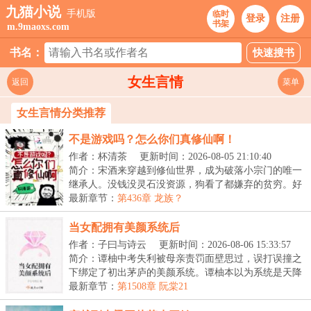
九猫小说
手机版
临时
登录
注册
书架
m.9maoxs.com
书名：
女生言情
返回
菜单
女生言情分类推荐
不是游戏吗？怎么你们真修仙啊！
作者：杯清茶
更新时间：2026-08-05 21:10:40
简介：宋酒来穿越到修仙世界，成为破落小宗门的唯一
继承人。没钱没灵石没资源，狗看了都嫌弃的贫穷。好
在...
最新章节：
第436章 龙族？
当女配拥有美颜系统后
作者：子曰与诗云
更新时间：2026-08-06 15:33:57
简介：谭柚中考失利被母亲责罚面壁思过，误打误撞之
下绑定了初出茅庐的美颜系统。谭柚本以为系统是天降
救...
最新章节：
第1508章 阮棠21