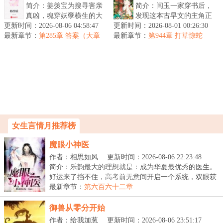
简介：姜羡宝为搜寻害亲
简介：闫玉一家穿书后，
真凶，魂穿妖孽横生的大
发现这本古早文的主角正
更新时间：2026-08-06 04:58:47
景朝。谁料这里破案，不
更新时间：2026-08-01 00:26:30
是原身大伯。他们是扒着
最新章节：
看证据，只靠卦师！这不
第285章 答案（大章
最新章节：
大伯喝血，早早被分家，
第944章 打草惊蛇
求月票）
巧了嘛？！...
在全文末尾...
女生言情月推荐榜
魔眼小神医
作者：相思如风
更新时间：2026-08-06 22:23:48
简介：乐韵最大的理想就是：成为华夏最优秀的医生。
好运来了挡不住，高考前无意间开启一个系统，双眼获
得...
最新章节：
第六百六十二章
御兽从零分开始
作者：给我加葱
更新时间：2026-08-06 23:51:17