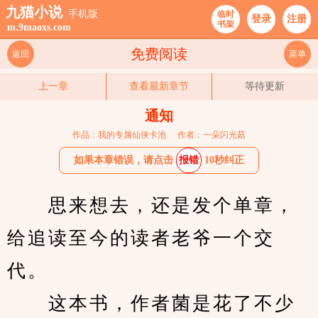
九猫小说
手机版
临时
登录
注册
书架
m.9maoxs.com
免费阅读
返回
菜单
上一章
查看最新章节
等待更新
通知
作品：我的专属仙侠卡池
作者：一朵闪光菇
如果本章错误，请点击
报错
10秒纠正
　　思来想去，还是发个单章，
给追读至今的读者老爷一个交
代。
　　这本书，作者菌是花了不少