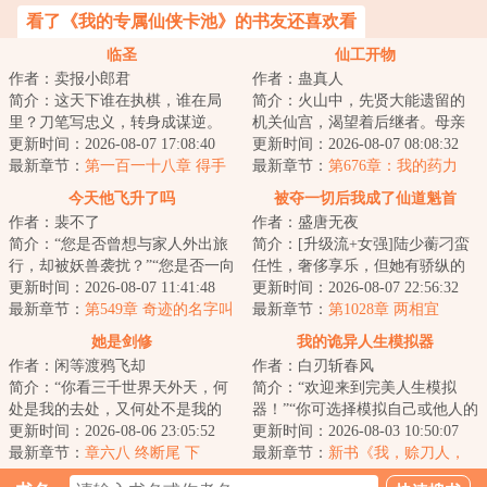
看了《我的专属仙侠卡池》的书友还喜欢看
临圣
仙工开物
作者：卖报小郎君
作者：蛊真人
简介：这天下谁在执棋，谁在局
简介：火山中，先贤大能遗留的
里？刀笔写忠义，转身成谋逆。
机关仙宫，渴望着后继者。母亲
金銮殿上舞未停，江山半壁已凋
更新时间：2026-08-07 17:08:40
舍命争取，获得仙宫宝印，临死
更新时间：2026-08-07 08:08:32
零。谁在封王拜...
最新章节：
第一百一十八章 得手
前留给了宁拙。...
最新章节：
第676章：我的药力
呢？！
今天他飞升了吗
被夺一切后我成了仙道魁首
作者：裴不了
作者：盛唐无夜
简介：“您是否曾想与家人外出旅
简介：[升级流+女强]陆少蘅刁蛮
行，却被妖兽袭扰？”“您是否一向
任性，奢侈享乐，但她有骄纵的
与人为善，却遇到魇物作祟？”“您
更新时间：2026-08-07 11:41:48
资本。优越出身、顶尖才情、亲
更新时间：2026-08-07 22:56:32
是否...
最新章节：
第549章 奇迹的名字叫
友宠爱和婚约...
最新章节：
第1028章 两相宜
岳闻【求月票！】
她是剑修
我的诡异人生模拟器
作者：闲等渡鸦飞却
作者：白刃斩春风
简介：“你看三千世界天外天，何
简介：“欢迎来到完美人生模拟
处是我的去处，又何处不是我的
器！”“你可选择模拟自己或他人的
去处？”不问情爱妄念，不求超脱
更新时间：2026-08-06 23:05:52
人生，以此寻求诸多人生难题的
更新时间：2026-08-03 10:50:07
长生，赵莼...
最新章节：
章六八 终断尾 下
解决方案！...
最新章节：
新书《我，赊刀人，
斗鬼神》已发