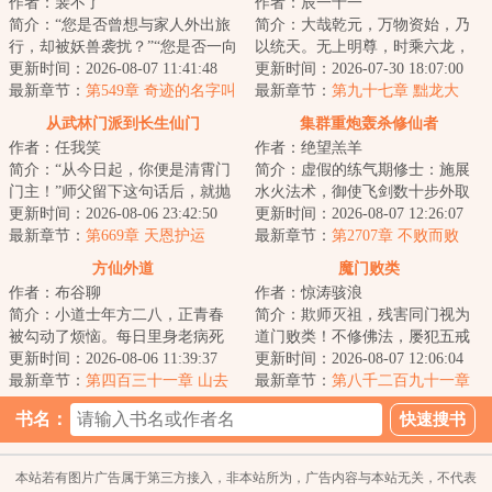
作者：裴不了
作者：辰一十一
简介：“您是否曾想与家人外出旅
简介：大哉乾元，万物资始，乃
行，却被妖兽袭扰？”“您是否一向
以统天。无上明尊，时乘六龙，
与人为善，却遇到魇物作祟？”“您
更新时间：2026-08-07 11:41:48
所其无逸。这是一个土著主角的
更新时间：2026-07-30 18:07:00
是否...
最新章节：
第549章 奇迹的名字叫
穿越者老爷爷苏...
最新章节：
第九十七章 黜龙大
岳闻【求月票！】
愿，八面围杀
从武林门派到长生仙门
集群重炮轰杀修仙者
作者：任我笑
作者：绝望羔羊
简介：“从今日起，你便是清霄门
简介：虚假的练气期修士：施展
门主！”师父留下这句话后，就抛
水火法术，御使飞剑数十步外取
弃李清秋与师弟、师妹们下山，
更新时间：2026-08-06 23:42:50
敌首级，富裕的还有一枚盾牌法
更新时间：2026-08-07 12:26:07
独自寻仙去...
最新章节：
第669章 天恩护运
器，攻守兼备，...
最新章节：
第2707章 不败而败
方仙外道
魔门败类
作者：布谷聊
作者：惊涛骇浪
简介：小道士年方二八，正青春
简介：欺师灭祖，残害同门视为
被勾动了烦恼。每日里身老病死
道门败类！不修佛法，屡犯五戒
苦，见些个爱恨嗔痴怨。我不愿
更新时间：2026-08-06 11:39:37
视为佛门败类！身为魔门血炼宗
更新时间：2026-08-07 12:06:04
容颜凋华萎，我...
最新章节：
第四百三十一章 山去
弟子林皓明，得...
最新章节：
第八千二百九十一章
人空、浑水摸鱼
一剑取胜
书名：
本站若有图片广告属于第三方接入，非本站所为，广告内容与本站无关，不代表