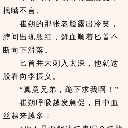
抿嘴不言。
　　崔朔的那张老脸露出冷笑，
脖间出现殷红，鲜血顺着匕首不
断向下滑落。
　　匕首并未刺入太深，他就这
般看向李振义。
　　“真意兄弟，跪下求我啊！”
　　崔朔呼吸越发急促，目中血
丝越来越多：