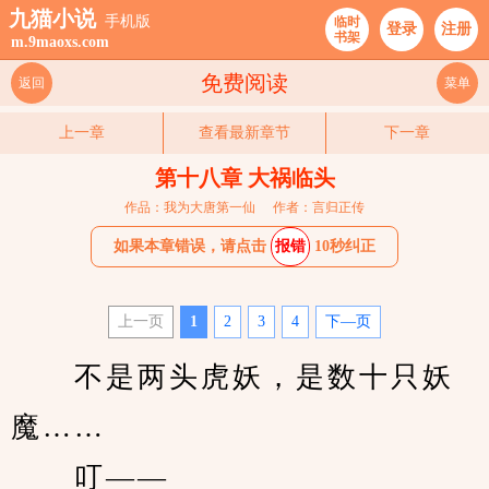
九猫小说
手机版
临时
登录
注册
书架
m.9maoxs.com
免费阅读
返回
菜单
上一章
查看最新章节
下一章
第十八章 大祸临头
作品：我为大唐第一仙
作者：言归正传
如果本章错误，请点击
报错
10秒纠正
上一页
1
2
3
4
下—页
　　不是两头虎妖，是数十只妖
魔……
　　叮——