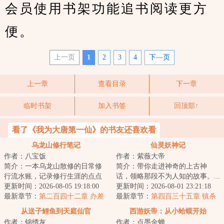
会员使用书架功能追书阅读更方
便。
上一页
1
2
3
4
下—页
上一章
查看目录
下一章
临时书架
加入书签
回顶部↑
看了《我为大唐第一仙》的书友还喜欢看
乌龙山修行笔记
仙灵妖神记
作者：八宝饭
作者：紫薇大帝
简介：一本乌龙山散修的日常修
简介：带你走进神奇的上古神
行流水账，记录修行生涯的点点
话，领略那段不为人知的故事。...
滴滴......女怕嫁错郎，男怕入错
更新时间：2026-08-05 19:18:00
更新时间：2026-08-01 23:21:18
行，既然一开...
最新章节：
第二百四十二章 办差
最新章节：
第四百三十五章 镇杀
尘世巨蟒，四灵宝镇四巫！
从送子鲤鱼到天庭仙官
西游妖帝：从小蛤蟆开始
作者：锦绣灰
作者：点墨金蝉