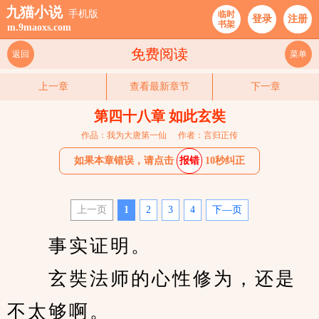
九猫小说
手机版
临时
登录
注册
书架
m.9maoxs.com
免费阅读
返回
菜单
上一章
查看最新章节
下一章
第四十八章 如此玄奘
作品：我为大唐第一仙
作者：言归正传
如果本章错误，请点击
报错
10秒纠正
上一页
1
2
3
4
下—页
　　事实证明。
　　玄奘法师的心性修为，还是
不太够啊。