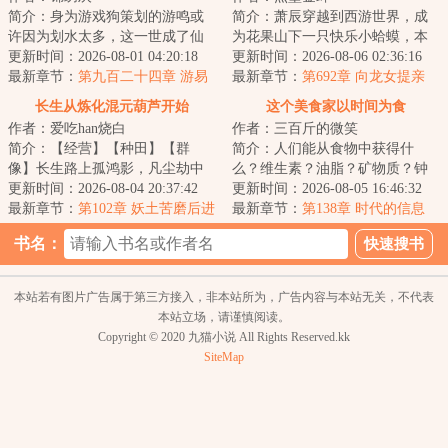
简介：身为游戏狗策划的游鸣或
简介：萧辰穿越到西游世界，成
许因为划水太多，这一世成了仙
为花果山下一只快乐小蛤蟆，本
侠世界的一条鲤鱼。但他发现，
更新时间：2026-08-01 04:20:18
想躺平的他，却卷入了一摊麻烦
更新时间：2026-08-06 02:36:16
前世游戏里的作...
最新章节：
第九百二十四章 游易
事中。萧辰懵逼...
最新章节：
第692章 向龙女提亲
立道（4k）
长生从炼化混元葫芦开始
这个美食家以时间为食
作者：爱吃han烧白
作者：三百斤的微笑
简介：【经营】【种田】【群
简介：人们能从食物中获得什
像】长生路上孤鸿影，凡尘劫中
么？维生素？油脂？矿物质？钟
万壑雷一介凡人重生混乱仙界，
更新时间：2026-08-04 20:37:42
铉除了这些东西，还能从各类食
更新时间：2026-08-05 16:46:32
危机并存、惶惶度...
最新章节：
第102章 妖土苦磨后进
物中获得名为时间...
最新章节：
第138章 时代的信息
骨，龙庭静算四海秋
书名：
本站若有图片广告属于第三方接入，非本站所为，广告内容与本站无关，不代表
本站立场，请谨慎阅读。
Copyright © 2020 九猫小说 All Rights Reserved.kk
SiteMap