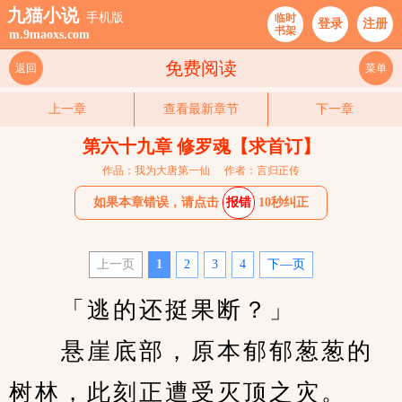
九猫小说
手机版
临时
登录
注册
书架
m.9maoxs.com
免费阅读
返回
菜单
上一章
查看最新章节
下一章
第六十九章 修罗魂【求首订】
作品：我为大唐第一仙
作者：言归正传
如果本章错误，请点击
报错
10秒纠正
上一页
1
2
3
4
下—页
　　「逃的还挺果断？」
　　悬崖底部，原本郁郁葱葱的
树林，此刻正遭受灭顶之灾。