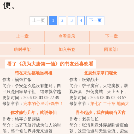
便。
上一页
1
2
3
4
下—页
上一章
查看目录
下一章
临时书架
加入书签
回顶部↑
看了《我为大唐第一仙》的书友还喜欢看
苟在末法福地当树祖
北辰剑宗掌门秘录
作者：榆钱拌饭
作者：板斧战士
简介：余安怎么也没有想到，自
简介：铲平魔宫，灭绝魔教，屠
己只是回家祭个祖，结果就穿越
戮妖巢，扫荡魔域，天上天下，
了。关键是，他化身成了一棵稀
更新时间：2026-08-03 09:22:49
三界制霸，玄门至尊，九阴之
更新时间：2026-08-05 02:33:57
有种榆树。而这...
最新章节：
完本的心里话+新书！
主，北辰剑宗第十...
最新章节：
第七百二十章 地仙大
道
你才修行几年，就说修仙
县令起步，我在仙朝当天官
作者：错字亦是烦恼
作者：老吴仙长
简介：当齐飞修行成为仙人的时
简介：张清川意外穿越到紫宸仙
候，整个修仙界并无来道贺
朝，这里仙道与天道合流，诞生