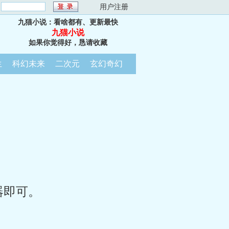
：
用户注册
九猫小说：看啥都有、更新最快
九猫小说
如果你觉得好，恳请收藏
生
科幻未来
二次元
玄幻奇幻
器即可。