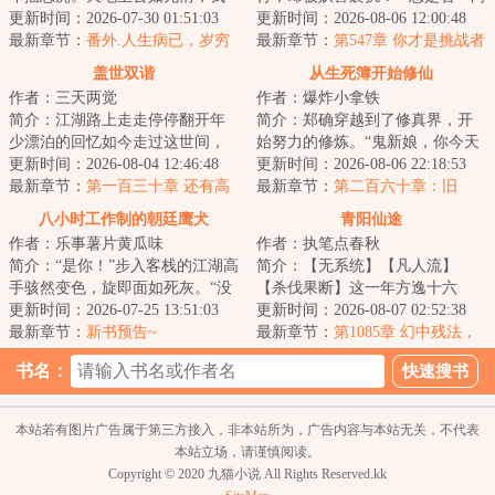
有赤心一颗，以巡天。欢迎来
更新时间：2026-07-30 01:51:03
与人为善，却遇到魇物作祟？”“您
更新时间：2026-08-06 12:00:48
到，情何以甚的仙...
最新章节：
番外.人生病已，岁穷
是否...
最新章节：
第547章 你才是挑战者
斋雪
【求月票！】
盖世双谐
从生死簿开始修仙
作者：三天两觉
作者：爆炸小拿铁
简介：江湖路上走走停停翻开年
简介：郑确穿越到了修真界，开
少漂泊的回忆如今走过这世间，
始努力的修炼。“鬼新娘，你今天
万般留恋峰吹起了从前...
更新时间：2026-08-04 12:46:48
怎么什么都没做？”“灵石矿脉挖了
更新时间：2026-08-06 22:18:53
最新章节：
第一百三十章 还有高
吗？”“...
最新章节：
第二百六十章：旧
手？（上）
事。（第二更！）
八小时工作制的朝廷鹰犬
青阳仙途
作者：乐事薯片黄瓜味
作者：执笔点春秋
简介：“是你！”步入客栈的江湖高
简介：【无系统】【凡人流】
手骇然变色，旋即面如死灰。“没
【杀伐果断】这一年方逸十六
想到，今日要落到你这朝廷鹰犬
更新时间：2026-07-25 13:51:03
岁，在陌生的修仙界醒来。作为
更新时间：2026-08-07 02:52:38
的手里！...
最新章节：
新书预告~
穿越者，感受着白嫩...
最新章节：
第1085章 幻中残法，
道丹隐秘
书名：
本站若有图片广告属于第三方接入，非本站所为，广告内容与本站无关，不代表
本站立场，请谨慎阅读。
Copyright © 2020 九猫小说 All Rights Reserved.kk