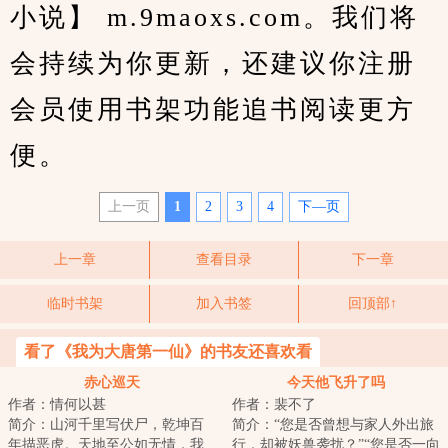
小说】 m.9maoxs.com。我们将
会持续为你更新，还建议你注册
会员使用书架功能追书阅读更方
便。
上一页
1
2
3
4
下—页
上一章
查看目录
下一章
临时书架
加入书签
回顶部↑
看了《我为大唐第一仙》的书友还喜欢看
赤心巡天
今天他飞升了吗
作者：情何以甚
作者：裴不了
简介：山河千里写伏尸，乾坤百
简介：“您是否曾想与家人外出旅
年描恶虎。天地至公如无情，我
行，却被妖兽袭扰？”“您是否一向