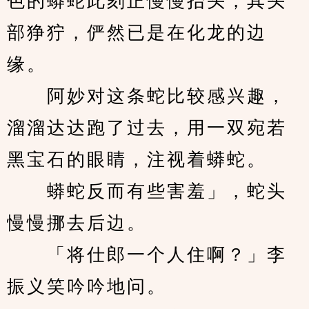
色的蟒蛇此刻正慢慢抬头，其头
部狰狞，俨然已是在化龙的边
缘。
　　阿妙对这条蛇比较感兴趣，
溜溜达达跑了过去，用一双宛若
黑宝石的眼睛，注视着蟒蛇。
　　蟒蛇反而有些害羞」，蛇头
慢慢挪去后边。
　　「将仕郎一个人住啊？」李
振义笑吟吟地问。