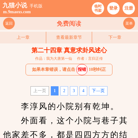
九猫小说
手机版
临时
登录
注册
书架
m.9maoxs.com
免费阅读
返回
菜单
上一章
查看最新章节
下一章
第二十四章 真意求卦风述心
作品：我为大唐第一仙
作者：言归正传
如果本章错误，请点击
报错
10秒纠正
上一页
1
2
3
4
下—页
　　李淳风的小院别有乾坤。
　　外面看，这个小院与巷子其
他家差不多，都是四四方方的结