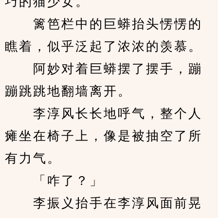
巧的猫少女。
　　篱笆栏中的巨蟒抬头愣愣的
瞧着，似乎泛起了浓浓的羡慕。
　　阿妙对着巨蟒摆了摆手，蹦
蹦跳跳地翻墙离开。
　　李淳风长长地呼气，整个人
瘫坐在椅子上，像是被抽空了所
有力气。
　　「咋了？」
　　李振义抬手在李淳风面前晃