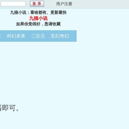
：
用户注册
九猫小说：看啥都有、更新最快
九猫小说
如果你觉得好，恳请收藏
生
科幻未来
二次元
玄幻奇幻
器即可。