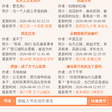
玄天之古玄动天
仙道尽头
作者：曹玄风1
作者：怕辣的红椒
简介：当一个人踏上寻道的路...
简介：说话的牛，偷衣的我，被
迫成亲的仙女。看着这一切，刚
更新时间：2026-08-02 02:22:51
刚穿越过来的江满感觉莫名的熟
更新时间：2026-08-06 19:46:08
最新章节：
第三百一十四章 真爱
悉。...
最新章节：
第四百九十章 来自九
指南
州之主的召唤
我见过龙
从鹤形桩开始修行
作者：裴不了
作者：中原五百
简介：“恭喜，咱们‘岳氏修真事务
简介：仙凡之隔，犹如天堑。有
所’广受江城民众爱戴，被选为年
灵根者，高踞云端，求长生久
度最佳修真机构。岳大师能不能
更新时间：2026-08-07 11:41:48
视；无灵根者，命如草芥，于红
更新时间：2026-08-06 22:19:39
给大家分...
最新章节：
第549章 奇迹的名字叫
尘老死。夏冬本是...
最新章节：
第92章 玄曦之请
岳闻【求月票！】
西游：成了方寸山首席
修仙界只有妖女了是吗
作者：天地有缺
作者：月下千早
简介：公元前年，楚汉相争的血
简介：“你觉得修仙什么最重
未干，此时距离弼马温出世尚有
要？”多年以后，当已经证道成仙
两百年，距西游八百年，纪成带
更新时间：2026-08-06 15:27:03
的路长远翻开剑谱，准备书写自
更新时间：2026-08-04 12:03:17
着宿慧而来，成...
最新章节：
第272章 方寸山秘法
己的成仙感悟之...
最新章节：
卷末感言（两章共
7k，盟主加更完毕了喵）
书名：