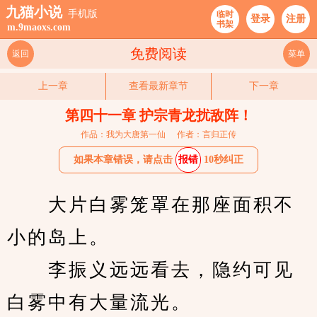
九猫小说
手机版
临时
登录
注册
书架
m.9maoxs.com
免费阅读
返回
菜单
上一章
查看最新章节
下一章
第四十一章 护宗青龙扰敌阵！
作品：我为大唐第一仙
作者：言归正传
如果本章错误，请点击
报错
10秒纠正
　　大片白雾笼罩在那座面积不
小的岛上。
　　李振义远远看去，隐约可见
白雾中有大量流光。