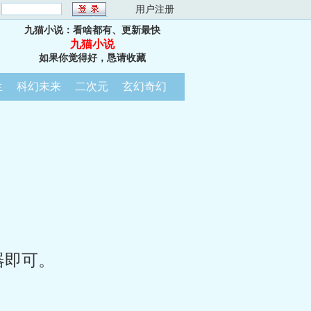
：
用户注册
九猫小说：看啥都有、更新最快
九猫小说
如果你觉得好，恳请收藏
生
科幻未来
二次元
玄幻奇幻
器即可。