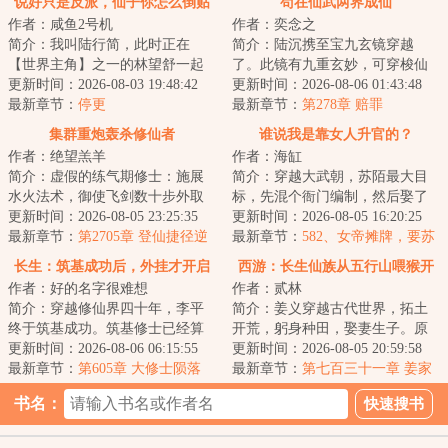
说好只是反派，仙子你怎么倒贴
苟在仙武两界成仙
作者：咸鱼2号机
作者：奕念之
了
简介：我叫陆行简，此时正在
简介：陆沉携至宝九玄镜穿越
【世界主角】之一的林望舒一起
了。此镜有九重玄妙，可穿梭仙
历练，在我的协助下，林望舒即
更新时间：2026-08-03 19:48:42
武两界，一秒便可恢复%的生命
更新时间：2026-08-06 01:43:48
将获得九境剑仙传...
最新章节：
停更
力。仗着九玄镜，...
最新章节：
第278章 赔罪
集群重炮轰杀修仙者
谁说我是靠女人升官的？
作者：绝望羔羊
作者：海缸
简介：虚假的练气期修士：施展
简介：穿越大武朝，苏陌最大目
水火法术，御使飞剑数十步外取
标，先混个衙门编制，然后娶了
敌首级，富裕的还有一枚盾牌法
更新时间：2026-08-05 23:25:35
巷子头的漂亮小寡妇。直至有一
更新时间：2026-08-05 16:20:25
器，攻守兼备，...
最新章节：
第2705章 登仙捷径逆
日，他见到杀人...
最新章节：
582、女帝摊牌，要苏
天理
陌当摄政王！
长生：筑基成功后，外挂才开启
西游：长生仙族从五行山喂猴开
作者：好的名字很难想
作者：贰林
始
简介：穿越修仙界四十年，李平
简介：姜义穿越古代世界，拓土
终于筑基成功。筑基修士已经算
开荒，躬身种田，娶妻生子。原
是修仙界的中层。李平深知以自
更新时间：2026-08-06 06:15:55
想这便是此生注定，平淡且足
更新时间：2026-08-05 20:59:58
己的三灵根资质...
最新章节：
第605章 大修士陨落
矣。偏是那五岁的...
最新章节：
第七百三十一章 姜家
太白，道会难入
书名：