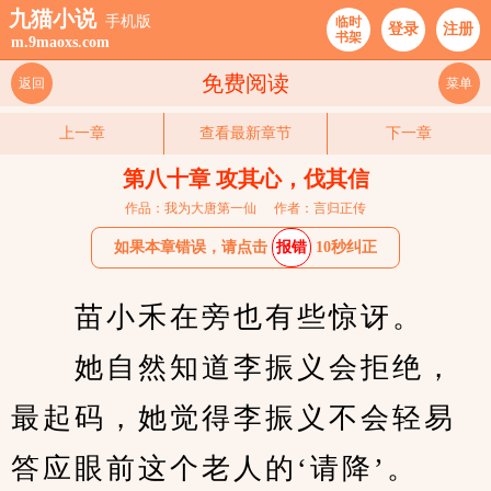
九猫小说
手机版
临时
登录
注册
书架
m.9maoxs.com
免费阅读
返回
菜单
上一章
查看最新章节
下一章
第八十章 攻其心，伐其信
作品：我为大唐第一仙
作者：言归正传
如果本章错误，请点击
报错
10秒纠正
　　苗小禾在旁也有些惊讶。
　　她自然知道李振义会拒绝，
最起码，她觉得李振义不会轻易
答应眼前这个老人的‘请降’。