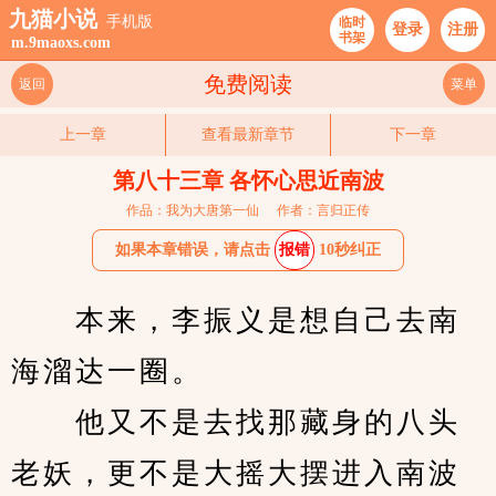
九猫小说
手机版
临时
登录
注册
书架
m.9maoxs.com
免费阅读
返回
菜单
上一章
查看最新章节
下一章
第八十三章 各怀心思近南波
作品：我为大唐第一仙
作者：言归正传
如果本章错误，请点击
报错
10秒纠正
　　本来，李振义是想自己去南
海溜达一圈。
　　他又不是去找那藏身的八头
老妖，更不是大摇大摆进入南波