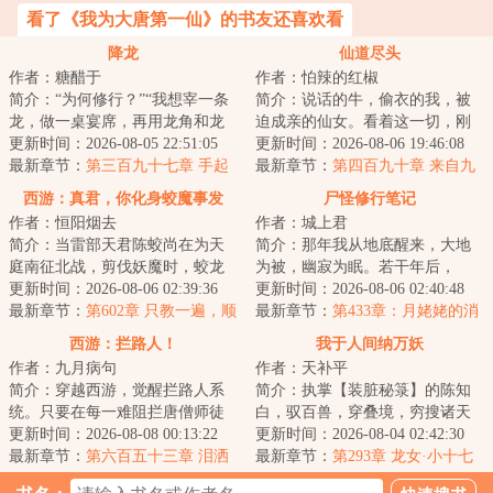
看了《我为大唐第一仙》的书友还喜欢看
降龙
仙道尽头
作者：糖醋于
作者：怕辣的红椒
简介：“为何修行？”“我想宰一条
简介：说话的牛，偷衣的我，被
龙，做一桌宴席，再用龙角和龙
迫成亲的仙女。看着这一切，刚
筋做一把弹弓。”王慎认真道。欲
更新时间：2026-08-05 22:51:05
刚穿越过来的江满感觉莫名的熟
更新时间：2026-08-06 19:46:08
食龙，先...
最新章节：
第三百九十七章 手起
悉。...
最新章节：
第四百九十章 来自九
刀落
州之主的召唤
西游：真君，你化身蛟魔事发
尸怪修行笔记
作者：恒阳烟去
作者：城上君
了！
简介：当雷部天君陈蛟尚在为天
简介：那年我从地底醒来，大地
庭南征北战，剪伐妖魔时，蛟龙
为被，幽寂为眠。若干年后，
化身已在下界搅动风云，聚众群
更新时间：2026-08-06 02:39:36
……山间群妖来相会，独坐楼台
更新时间：2026-08-06 02:40:48
妖。天君晋位真...
最新章节：
第602章 只教一遍，顺
渡清宵。...
最新章节：
第433章：月姥姥的消
藤摸瓜
息
西游：拦路人！
我于人间纳万妖
作者：九月病句
作者：天补平
简介：穿越西游，觉醒拦路人系
简介：执掌【装脏秘箓】的陈知
统。只要在每一难阻拦唐僧师徒
白，驭百兽，穿叠境，穷搜诸天
取经的脚步就可以获得奖励。拦
更新时间：2026-08-08 00:13:22
妖魔异兽，纳其脏器于己身。当
更新时间：2026-08-04 02:42:30
截三天，奖励：...
最新章节：
第六百五十三章 泪洒
仙人斩尽拦路凶...
最新章节：
第293章 龙女·小十七
隐雾山（九）