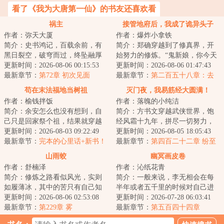
看了《我为大唐第一仙》的书友还喜欢看
祸主
接管地府后，我成了诡异头子
作者：弥天大厦
作者：爆炸小拿铁
简介：史书鸿记，百载余前，有
简介：郑确穿越到了修真界，开
黑日裂空，破穹而过，终坠融厚
始努力的修炼。“鬼新娘，你今天
土。后三值癸卯。时天下汹汹，
更新时间：2026-08-06 00:15:53
怎么什么都没做？”“灵石矿脉挖了
更新时间：2026-08-06 01:47:43
兵燹横流，妖邪...
最新章节：
第72章 初次见面
吗？”“...
最新章节：
第二百五十八章：去
今生！（第二更！）
苟在末法福地当树祖
灭门夜，我易筋经大圆满！
作者：榆钱拌饭
作者：落魄的小纯洁
简介：余安怎么也没有想到，自
简介：方书文穿越武侠世界，饱
己只是回家祭个祖，结果就穿越
经风霜十九年，拼尽一切努力，
了。关键是，他化身成了一棵稀
更新时间：2026-08-03 09:22:49
却无缘武功大成，只能成为周家
更新时间：2026-08-05 18:05:43
有种榆树。而这...
最新章节：
完本的心里话+新书！
的一个小小护院...
最新章节：
第四百二十二章 纷至
沓来
山雨蛟
幽冥画皮卷
作者：舒楠泽
作者：沁纸花青
简介：修炼之路看似风光，实则
简介：一般来说，李无相会在每
如履薄冰，其中的苦只有自己知
半年或者五千里的时候对自己进
道。一条出身寒微的黑蛇，无依
更新时间：2026-08-06 02:53:08
行一次小保养。主要项目是表皮
更新时间：2026-07-28 06:03:41
无靠，风雨独行...
最新章节：
第229章 雾
养护，内脏翻新...
最新章节：
第五百四十四章