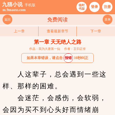
九猫小说
手机版
临时
登录
注册
书架
m.9maoxs.com
免费阅读
返回
菜单
上一章
查看最新章节
下一章
第一章 天无绝人之路
作品：我为大唐第一仙
作者：言归正传
如果本章错误，请点击
报错
10秒纠正
　　人这辈子，总会遇到一些这
样、那样的困难。
　　会迷茫，会感伤，会软弱，
会因为买不到心头好而情绪崩