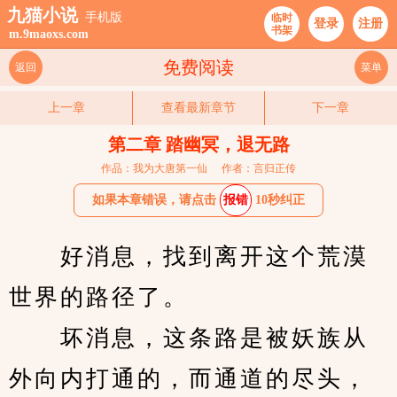
九猫小说
手机版
临时
登录
注册
书架
m.9maoxs.com
免费阅读
返回
菜单
上一章
查看最新章节
下一章
第二章 踏幽冥，退无路
作品：我为大唐第一仙
作者：言归正传
如果本章错误，请点击
报错
10秒纠正
　　好消息，找到离开这个荒漠
世界的路径了。
　　坏消息，这条路是被妖族从
外向内打通的，而通道的尽头，