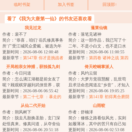
临时书架
加入书签
回顶部↑
看了《我为大唐第一仙》的书友还喜欢看
我见过龙
蓬莱仙镜
作者：裴不了
作者：落笔见诸神
简介：“恭喜，咱们‘岳氏修真事务
简介：这一部作品，我已写了十
所’广受江城民众爱戴，被选为年
二年。不是小白文，也不是口水
度最佳修真机构。岳大师能不能
更新时间：2026-08-06 12:00:48
文，前期侧重官场和明史比较慢
更新时间：2026-08-06 11:00:55
给大家分...
最新章节：
第547章 你才是挑战者
热，从第二卷开...
最新章节：
第四卷 诸神之战 第四
【求月票！】
百八十六章 青白分界
开局相亲女神捕，获独孤九剑
倚天崆峒掌派人
作者：今日问道
作者：风约云留
简介：怎么满江湖都是前女友了
简介：大梦方觉宿慧醒，乱世苟
呢？顾观棋穿越到武侠世界，获
且求活命忽闻道左“乡音”，才知入
得【相亲系统】。只要相亲就可
更新时间：2026-08-06 06:55:42
了倚天屠龙自此一条贱命风风火
更新时间：2026-08-06 19:05:25
以获得各种武林...
最新章节：
第二十七章 ：暴走的
火闯进江湖...
最新章节：
第141章 初得离合磨阴
温淑仪（求月票）
阳
从仙二代开始
山雨蛟
作者：朔风树下
作者：舒楠泽
简介：脱去凡胎换圣胎，玄门深
简介：修炼之路看似风光，实则
处悟真来。修真问道，从夺舍仙
如履薄冰，其中的苦只有自己知
二代开始！已有万字仙侠精品完
更新时间：2026-08-06 20:51:18
道。一条出身寒微的黑蛇，无依
更新时间：2026-08-06 02:53:08