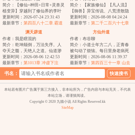
简介：【修仙+种田+日常+灵兽灵
简介：【家族修仙】【凡人流】
植变异】穿越到了修仙界的李叶
【御兽】异宝传说、八荒溃散隐
获得了五色的绑定面板，能够将
更新时间：2026-07-24 23:31:43
忍家族、惊天秘密………重生至
更新时间：2026-08-08 04:24:24
灵兽和灵植进...
最新章节：
第四百八十二章.霸道
太行山叶家，身...
最新章节：
第二千二百六十七章
魔气四处飘
再现龙木（求月票求订阅）
渊天辟道
方仙外道
作者：我是瞎混的
作者：布谷聊
简介：乾坤颠倒，万法失序。人
简介：小道士年方二八，正青春
夺天之髓，天绝人之道。仙道渺
被勾动了烦恼。每日里身老病死
渺，永生空空，我自辟道而行，
更新时间：2026-08-06 12:42:53
苦，见些个爱恨嗔痴怨。我不愿
更新时间：2026-08-06 11:39:37
于深渊中见永生...
最新章节：
第1013章 冲虚下注
容颜凋华萎，我...
最新章节：
第四百三十一章 山去
人空、浑水摸鱼
书名：
本站若有图片广告属于第三方接入，非本站所为，广告内容与本站无关，不代表
本站立场，请谨慎阅读。
Copyright © 2020 九猫小说 All Rights Reserved.kk
SiteMap