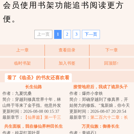
会员使用书架功能追书阅读更方
便。
上一页
1
2
3
下—页
上一章
查看目录
下一章
临时书架
加入书签
回顶部↑
看了《临圣》的书友还喜欢看
长生仙路
接管地府后，我成了诡异头子
作者：九夏忧桑
作者：爆炸小拿铁
简介：穿越到修真世界十年，林
简介：郑确穿越到了修真界，开
山终于等来了金手指。他意外发
始努力的修炼。“鬼新娘，你今天
现了自己有强化的能力。无论功
更新时间：2026-08-08 00:15:37
怎么什么都没做？”“灵石矿脉挖了
更新时间：2026-08-07 20:20:54
法，丹药，法宝...
最新章节：
【仙界篇】第一千三
吗？”“...
最新章节：
第二百六十二章：长
百八十六章 阳神蜕变，湮炽召唤
福镇。（第二更！）
共生面板，我在修仙界种田长生
万灵仙族：御兽长生
作者：桂花红茶叶蛋
作者：青靖石1