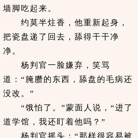
墙脚吃起来。
　　约莫半炷香，他重新起身，
把瓷盘递了回去，舔得干干净
净。
　　杨判官一脸嫌弃，笑骂
道：“腌臜的东西，舔盘的毛病还
没改。”
　　“饿怕了。”蒙面人说，“进了
道学馆，我还盯着他吗？”
　　杨判官摇头：“那样很容易被