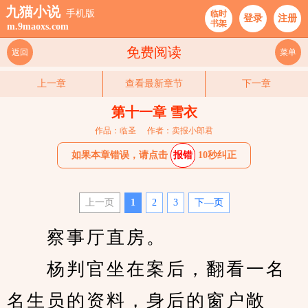
九猫小说
手机版
临时
登录
注册
书架
m.9maoxs.com
免费阅读
返回
菜单
上一章
查看最新章节
下一章
第十一章 雪衣
作品：临圣
作者：卖报小郎君
如果本章错误，请点击
报错
10秒纠正
上一页
1
2
3
下—页
　　察事厅直房。
　　杨判官坐在案后，翻看一名
名生员的资料，身后的窗户敞