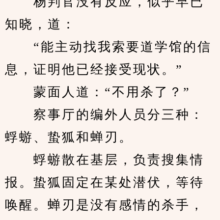
　　杨判官没有反应，似乎早已
知晓，道：
　　“能主动找我索要道学馆的信
息，证明他已经接受现状。”
　　蒙面人道：“不用杀了？”
　　察事厅的编外人员分三种：
蜉蝣、蛰狐和蝉刃。
　　蜉蝣散在基层，负责搜集情
报。蛰狐固定在某处潜伏，等待
唤醒。蝉刃是没有感情的杀手，