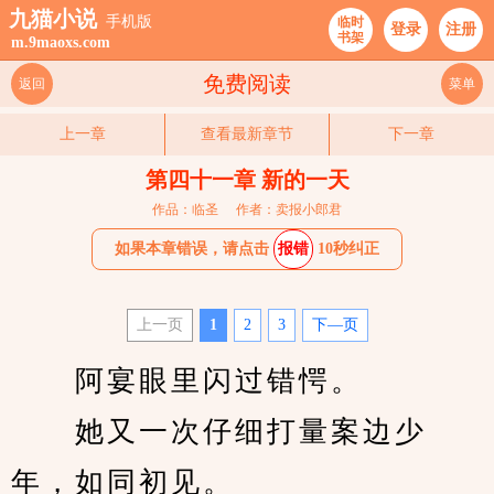
九猫小说
手机版
临时
登录
注册
书架
m.9maoxs.com
免费阅读
返回
菜单
上一章
查看最新章节
下一章
第四十一章 新的一天
作品：临圣
作者：卖报小郎君
如果本章错误，请点击
报错
10秒纠正
上一页
1
2
3
下—页
　　阿宴眼里闪过错愕。
　　她又一次仔细打量案边少
年，如同初见。