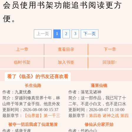
会员使用书架功能追书阅读更方
便。
上一页
1
2
3
下—页
上一章
查看目录
下一章
临时书架
加入书签
回顶部↑
看了《临圣》的书友还喜欢看
长生仙路
蓬莱仙镜
作者：九夏忧桑
作者：落笔见诸神
简介：穿越到修真世界十年，林
简介：这一部作品，我已写了十
山终于等来了金手指。他意外发
二年。不是小白文，也不是口水
现了自己有强化的能力。无论功
更新时间：2026-08-08 00:15:37
文，前期侧重官场和明史比较慢
更新时间：2026-08-07 11:10:00
法，丹药，法宝...
最新章节：
【仙界篇】第一千三
热，从第二卷开...
最新章节：
第四卷 诸神之战 第四
百八十六章 阳神蜕变，湮炽召唤
百八十七章 风神翼龙
被夺一切后我成了仙道魁首
修仙从分家开始
作者：盛唐无夜
作者：竹杓小山