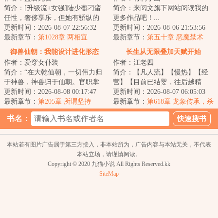
简介：[升级流+女强]陆少蘅刁蛮
简介：来阅文旗下网站阅读我的
任性，奢侈享乐，但她有骄纵的
更多作品吧！...
资本。优越出身、顶尖才情、亲
更新时间：2026-08-07 22:56:32
更新时间：2026-08-06 21:53:56
友宠爱和婚约...
最新章节：
第1028章 两相宜
最新章节：
第五十章 恶魔禁术
御兽仙朝：我能设计进化形态
长生从无限叠加天赋开始
作者：爱穿女仆装
作者：江老四
简介：“在大乾仙朝，一切伟力归
简介：【凡人流】【慢热】【经
于神兽，神兽归于仙朝。官职掌
营】【目前已结婴，往后越精
【神兽】，神兽掌【天地权
更新时间：2026-08-08 00:17:47
彩，可宰杀！】【日更k以上，不
更新时间：2026-08-07 06:05:03
柄】。有的【兽】...
最新章节：
第205章 所谓坚持
曾间断！】-----...
最新章节：
第618章 龙象传承，杀
伐果断《求月票！》
书名：
本站若有图片广告属于第三方接入，非本站所为，广告内容与本站无关，不代表
本站立场，请谨慎阅读。
Copyright © 2020 九猫小说 All Rights Reserved.kk
SiteMap