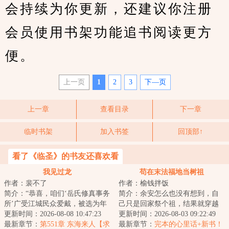
会持续为你更新，还建议你注册
会员使用书架功能追书阅读更方
便。
上一页
1
2
3
下—页
上一章
查看目录
下一章
临时书架
加入书签
回顶部↑
看了《临圣》的书友还喜欢看
我见过龙
苟在末法福地当树祖
作者：裴不了
作者：榆钱拌饭
简介：“恭喜，咱们‘岳氏修真事务
简介：余安怎么也没有想到，自
所’广受江城民众爱戴，被选为年
己只是回家祭个祖，结果就穿越
度最佳修真机构。岳大师能不能
更新时间：2026-08-08 10:47:23
了。关键是，他化身成了一棵稀
更新时间：2026-08-03 09:22:49
给大家分...
最新章节：
第551章 东海来人【求
有种榆树。而这...
最新章节：
完本的心里话+新书！