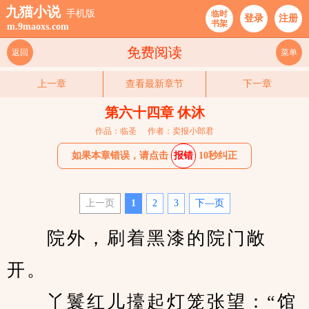
九猫小说
手机版
临时
登录
注册
书架
m.9maoxs.com
免费阅读
返回
菜单
上一章
查看最新章节
下一章
第六十四章 休沐
作品：临圣
作者：卖报小郎君
如果本章错误，请点击
报错
10秒纠正
上一页
1
2
3
下—页
　　院外，刷着黑漆的院门敞
开。
　　丫鬟红儿擡起灯笼张望：“馆