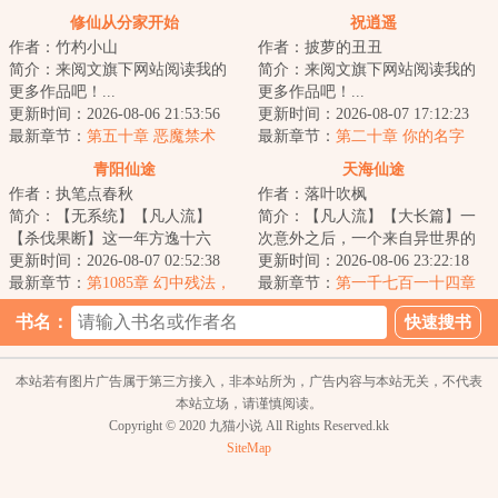
月票！】
修仙从分家开始
祝逍遥
作者：竹杓小山
作者：披萝的丑丑
简介：来阅文旗下网站阅读我的
简介：来阅文旗下网站阅读我的
更多作品吧！...
更多作品吧！...
更新时间：2026-08-06 21:53:56
更新时间：2026-08-07 17:12:23
最新章节：
第五十章 恶魔禁术
最新章节：
第二十章 你的名字
青阳仙途
天海仙途
作者：执笔点春秋
作者：落叶吹枫
简介：【无系统】【凡人流】
简介：【凡人流】【大长篇】一
【杀伐果断】这一年方逸十六
次意外之后，一个来自异世界的
岁，在陌生的修仙界醒来。作为
更新时间：2026-08-07 02:52:38
灵魂开启自己追逐长生之路。身
更新时间：2026-08-06 23:22:18
穿越者，感受着白嫩...
最新章节：
第1085章 幻中残法，
怀神秘异珠，在...
最新章节：
第一千七百一十四章
道丹隐秘
变化
书名：
本站若有图片广告属于第三方接入，非本站所为，广告内容与本站无关，不代表
本站立场，请谨慎阅读。
Copyright © 2020 九猫小说 All Rights Reserved.kk
SiteMap