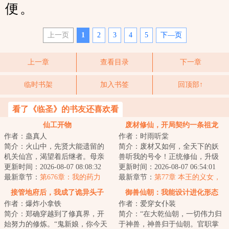
便。
上一页
1
2
3
4
5
下—页
上一章
查看目录
下一章
临时书架
加入书签
回顶部↑
看了《临圣》的书友还喜欢看
仙工开物
废材修仙，开局契约一条祖龙
作者：蛊真人
作者：时雨听棠
简介：火山中，先贤大能遗留的
简介：废材又如何，全天下的妖
机关仙宫，渴望着后继者。母亲
兽听我的号令！正统修仙，升级
舍命争取，获得仙宫宝印，临死
更新时间：2026-08-07 08:08:32
流，女强爽文，萌宠，萌宝，无
更新时间：2026-08-07 06:54:01
前留给了宁拙。...
最新章节：
第676章：我的药力
CP，多男配（人...
最新章节：
第77章 本王的义女，
呢？！
也是你能呵斥的？
接管地府后，我成了诡异头子
御兽仙朝：我能设计进化形态
作者：爆炸小拿铁
作者：爱穿女仆装
简介：郑确穿越到了修真界，开
简介：“在大乾仙朝，一切伟力归
始努力的修炼。“鬼新娘，你今天
于神兽，神兽归于仙朝。官职掌