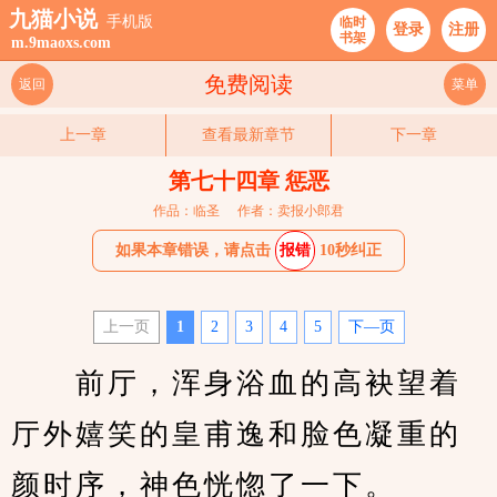
九猫小说
手机版
临时
登录
注册
书架
m.9maoxs.com
免费阅读
返回
菜单
上一章
查看最新章节
下一章
第七十四章 惩恶
作品：临圣
作者：卖报小郎君
如果本章错误，请点击
报错
10秒纠正
上一页
1
2
3
4
5
下—页
　　前厅，浑身浴血的高袂望着
厅外嬉笑的皇甫逸和脸色凝重的
颜时序，神色恍惚了一下。