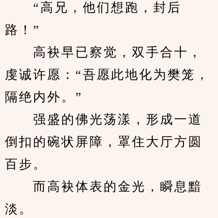
　　“高兄，他们想跑，封后
路！”
　　高袂早已察觉，双手合十，
虔诚许愿：“吾愿此地化为樊笼，
隔绝内外。”
　　强盛的佛光荡漾，形成一道
倒扣的碗状屏障，罩住大厅方圆
百步。
　　而高袂体表的金光，瞬息黯
淡。