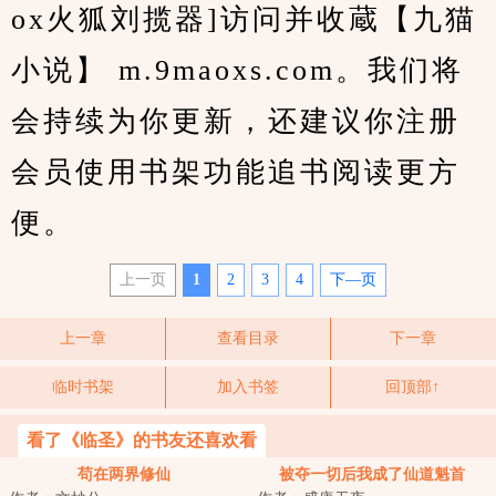
ox火狐刘揽器]访问并收蔵【九猫
小说】 m.9maoxs.com。我们将
会持续为你更新，还建议你注册
会员使用书架功能追书阅读更方
便。
上一页
1
2
3
4
下—页
上一章
查看目录
下一章
临时书架
加入书签
回顶部↑
看了《临圣》的书友还喜欢看
苟在两界修仙
被夺一切后我成了仙道魁首