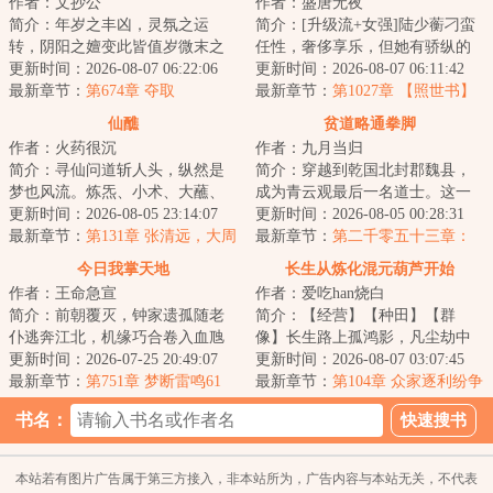
作者：文抄公
作者：盛唐无夜
简介：年岁之丰凶，灵氛之运
简介：[升级流+女强]陆少蘅刁蛮
转，阴阳之嬗变此皆值岁微末之
任性，奢侈享乐，但她有骄纵的
绩耳……这是一个少年穿越两界
更新时间：2026-08-07 06:22:06
资本。优越出身、顶尖才情、亲
更新时间：2026-08-07 06:11:42
修仙，摸索成为【...
最新章节：
第674章 夺取
友宠爱和婚约...
最新章节：
第1027章 【照世书】
仙醮
贫道略通拳脚
作者：火药很沉
作者：九月当归
简介：寻仙问道斩人头，纵然是
简介：穿越到乾国北封郡魏县，
梦也风流。炼炁、小术、大蘸、
成为青云观最后一名道士。这一
蛮巫、荒界、天胎……五界四
更新时间：2026-08-05 23:14:07
脉的道术有些难练，李言初只想
更新时间：2026-08-05 00:28:31
海，八极一十二洲...
最新章节：
第131章 张清远，大周
打坐炼丹，早日...
最新章节：
第二千零五十三章：
天星窍法
撼天
今日我掌天地
长生从炼化混元葫芦开始
作者：王命急宣
作者：爱吃han烧白
简介：前朝覆灭，钟家遗孤随老
简介：【经营】【种田】【群
仆逃奔江北，机缘巧合卷入血虺
像】长生路上孤鸿影，凡尘劫中
化蛟事件，受清灵山道人所托寄
更新时间：2026-07-25 20:49:07
万壑雷一介凡人重生混乱仙界，
更新时间：2026-08-07 03:07:45
送龙鼎。七百里...
最新章节：
第751章 梦断雷鸣61
危机并存、惶惶度...
最新章节：
第104章 众家逐利纷争
谋权
起、久养灵葩寻掌门
书名：
本站若有图片广告属于第三方接入，非本站所为，广告内容与本站无关，不代表