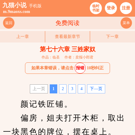
九猫小说
手机版
临时
登录
注册
书架
m.9maoxs.com
免费阅读
返回
菜单
上一章
查看最新章节
下一章
第七十六章 三姓家奴
作品：临圣
作者：卖报小郎君
如果本章错误，请点击
报错
10秒纠正
上一页
1
2
3
4
下—页
　　颜记铁匠铺。
　　偏房，姐夫打开木柜，取出
一块黑色的牌位，摆在桌上。