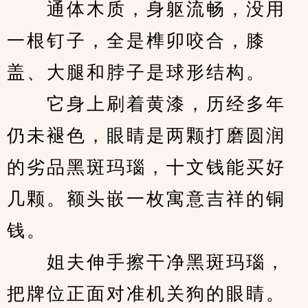
　　通体木质，身躯流畅，没用
一根钉子，全是榫卯咬合，膝
盖、大腿和脖子是球形结构。
　　它身上刷着黄漆，历经多年
仍未褪色，眼睛是两颗打磨圆润
的劣品黑斑玛瑙，十文钱能买好
几颗。额头嵌一枚寓意吉祥的铜
钱。
　　姐夫伸手擦干净黑斑玛瑙，
把牌位正面对准机关狗的眼睛。