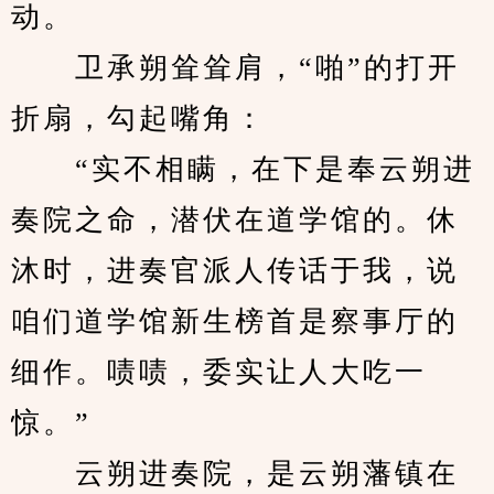
动。
　　卫承朔耸耸肩，“啪”的打开
折扇，勾起嘴角：
　　“实不相瞒，在下是奉云朔进
奏院之命，潜伏在道学馆的。休
沐时，进奏官派人传话于我，说
咱们道学馆新生榜首是察事厅的
细作。啧啧，委实让人大吃一
惊。”
　　云朔进奏院，是云朔藩镇在