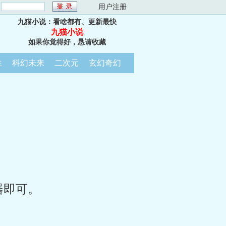
：
用户注册
九猫小说：看啥都有、更新最快
九猫小说
如果你觉得好，恳请收藏
生
科幻未来
二次元
玄幻奇幻
器即可。