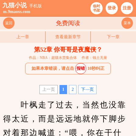
九猫小说
手机版
临时
登录
注册
书架
m.9maoxs.com
免费阅读
返回
菜单
上一章
查看最新章节
下一章
第52章 你哥哥是夜魔侠？
作品：NBA：超级水货集合体
作者：钱土无量
如果本章错误，请点击
报错
10秒纠正
上一页
1
2
下—页
　　叶枫走了过去，当然也没靠
得太近，而是远远地就停下脚步
对着那边喊道：“喂，你在干什