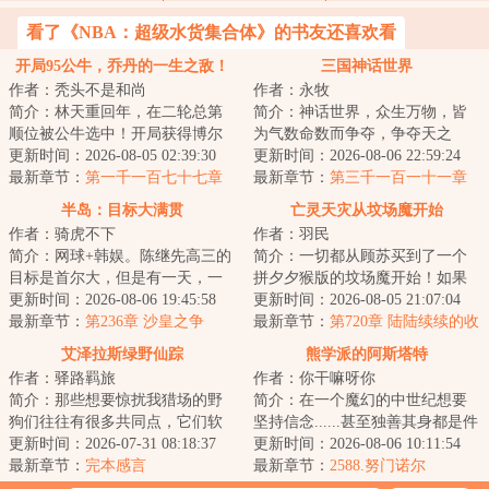
看了《NBA：超级水货集合体》的书友还喜欢看
开局95公牛，乔丹的一生之敌！
三国神话世界
作者：秃头不是和尚
作者：永牧
简介：林天重回年，在二轮总第
简介：神话世界，众生万物，皆
顺位被公牛选中！开局获得博尔
为气数命数而争夺，争夺天之
特、汤姆·布拉迪、梅威瑟三人天
更新时间：2026-08-05 02:39:30
运，臣之运，道之运，争为人上
更新时间：2026-08-06 22:59:24
赋技术！于是...
最新章节：
第一千一百七十七章
人，但求长生不死...
最新章节：
第三千一百一十一章
球迷没变，但球队风格变了！
【迎天子还洛阳】
半岛：目标大满贯
亡灵天灾从坟场魔开始
作者：骑虎不下
作者：羽民
简介：网球+韩娱。陈继先高三的
简介：一切都从顾苏买到了一个
目标是首尔大，但是有一天，一
拼夕夕猴版的坟场魔开始！如果
个网球大师系统劫持了他。不练
更新时间：2026-08-06 19:45:58
不想死在游戏里，就要想办法拼
更新时间：2026-08-05 21:07:04
球？卖你游戏...
最新章节：
第236章 沙皇之争
命！拾荒、战斗...
最新章节：
第720章 陆陆续续的收
获（加更求全订）
艾泽拉斯绿野仙踪
熊学派的阿斯塔特
作者：驿路羁旅
作者：你干嘛呀你
简介：那些想要惊扰我猎场的野
简介：在一个魔幻的中世纪想要
狗们往往有很多共同点，它们软
坚持信念......甚至独善其身都是件
弱、鲁莽、怯懦...甚至不好吃，可
更新时间：2026-07-31 08:18:37
难事。因为这里的平民并不淳
更新时间：2026-08-06 10:11:54
在大自然的...
最新章节：
完本感言
朴，他们愚昧...
最新章节：
2588.努门诺尔