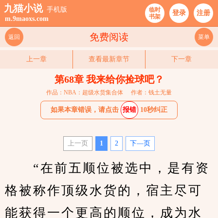
九猫小说
手机版
临时
登录
注册
书架
m.9maoxs.com
免费阅读
返回
菜单
上一章
查看最新章节
下一章
第68章 我来给你捡球吧？
作品：NBA：超级水货集合体
作者：钱土无量
如果本章错误，请点击
报错
10秒纠正
上一页
1
2
下—页
　　“在前五顺位被选中，是有资
格被称作顶级水货的，宿主尽可
能获得一个更高的顺位，成为水