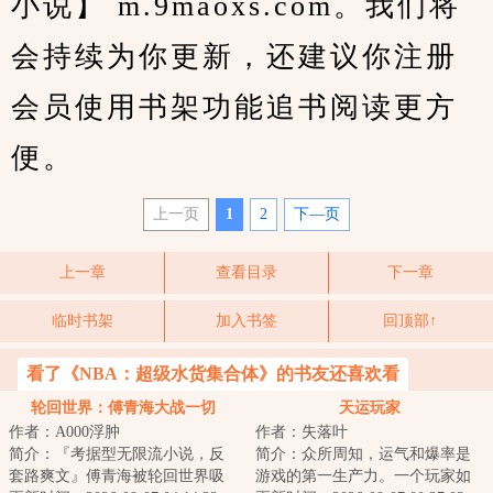
小说】 m.9maoxs.com。我们将
会持续为你更新，还建议你注册
会员使用书架功能追书阅读更方
便。
上一页
1
2
下—页
上一章
查看目录
下一章
临时书架
加入书签
回顶部↑
看了《NBA：超级水货集合体》的书友还喜欢看
轮回世界：傅青海大战一切
天运玩家
作者：A000浮肿
作者：失落叶
简介：『考据型无限流小说，反
简介：众所周知，运气和爆率是
套路爽文』傅青海被轮回世界吸
游戏的第一生产力。一个玩家如