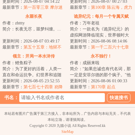
入了，当他目睹了异形大战食死
更新时间：2026-08-07 04:14:22
果失去运气，将举步维艰。而
更新时间：2026-08-07 00:27:03
徒、绝地武士大...
最新章节：
第一百零三章 摩尔迷
我，气运加身，天...
最新章节：
第100章 陈云海，虎力
踪
lv4！（2更）
永噩长夜
诡异纪元：每月一个专属天赋
作者：zhttty
作者：万年老祖
简介：长夜无尽，噩梦纠缠。...
简介：一款名为《诡异纪元》的
虚拟网游降临现实，世界顿时大
更新时间：2026-08-07 03:49:17
乱，各地沦陷为诡异地区。每个
更新时间：2026-08-06 08:14:06
最新章节：
第五十五章：地狱不
人扮演不同的身...
最新章节：
第一千二百六十七章
空，誓不成佛
模拟出的“情绪”
领主：开局一本水浒传
永不独行！
作者：鲤鱼粽子
作者：成丽来啦
简介：为了更好的活着，人类一
简介：“如果忠诚也有代名词，那
直在和命运抗争。幻世界和追随
一定是安菲尔德的那个疯子。”他
者的出现，人类进入了领主时
更新时间：2026-08-05 23:52:55
是足坛的异类，是媒体口诛笔伐
更新时间：2026-08-06 01:00:33
代。领主也就是职...
最新章节：
第七百七十四章 劝降
的暴徒，是...
最新章节：
第170章 起点
书名：
本站若有图片广告属于第三方接入，非本站所为，广告内容与本站无关，不代表
本站立场，请谨慎阅读。
Copyright © 2020 九猫小说 All Rights Reserved.kk
SiteMap