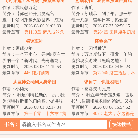
同时穿越：从日漫到美漫重拳出
游戏制作：我要重振国产游戏
作者：我只想万定
作者：靑航
击
简介：【你已经开启灵魂宫
简介：苏砚承回到了年。那一年
殿！】楚阳穿越火影世界，成为
他十八岁，留学日本，热爱游
千手一族一员，但似乎穿越的有
更新时间：2026-08-06 01:03:30
戏，怒怼科乐美。那一年，他开
更新时间：2026-07-27 02:56:15
点早，穿越忍村都还...
最新章节：
第1110章 猪八戒的杀
始对未来有好多奢...
最新章节：
第284章 来世愿生幻想
招
乡（4K）
极速车神
怪物来了
作者：磨砚少年
作者：一刀斩斩斩
简介：一个不小心，开创F赛车世
简介：万众期待下，研发十年的
界的一个全新时代。先有塞纳，
虚拟现实游戏《黑暗之地》上
再有舒马赫，然后就是...
更新时间：2026-08-06 11:19:53
线，但高昂的售价让无数等待已
更新时间：2026-08-05 04:50:23
最新章节：
446 钝刀割肉
经的玩家心生退却...
最新章节：
第720章 腐主拾薪，不
够资格
从巨神公司到人类帝国
求你了，快退役吧！
作者：小柒天
作者：葛洛夫街兄弟
简介：“我是阿特拉斯的一员，我
简介：“我在年代崭露头角，击败
为阿特拉斯和他们的客户提供服
拉里.伯德和魔术师约翰逊。又在
务，我将永远把阿特拉斯的利益
更新时间：2026-08-03 02:17:34
年代统治一切，压制了迈克尔.乔
更新时间：2026-08-06 16:54:52
放在第一位，...
最新章节：
第一千零二十六章 “我
丹和查尔斯...
最新章节：
407：老大，永远都是
只是提供了技术层面上的可行性
老大
书名：
评估”