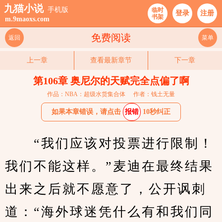
九猫小说
手机版
临时
登录
注册
书架
m.9maoxs.com
免费阅读
返回
菜单
上一章
查看最新章节
下一章
第106章 奥尼尔的天赋完全点偏了啊
作品：NBA：超级水货集合体
作者：钱土无量
如果本章错误，请点击
报错
10秒纠正
　　“我们应该对投票进行限制！
我们不能这样。”麦迪在最终结果
出来之后就不愿意了，公开讽刺
道：“海外球迷凭什么有和我们同