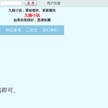
：
用户注册
九猫小说：看啥都有、更新最快
九猫小说
如果你觉得好，恳请收藏
生
科幻未来
二次元
玄幻奇幻
器即可。