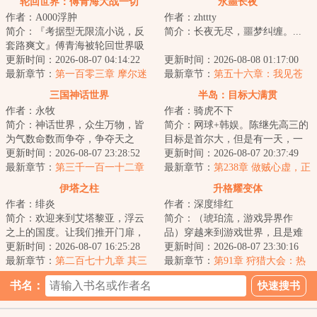
轮回世界：傅青海大战一切
永噩长夜
作者：A000浮肿
作者：zhttty
简介：『考据型无限流小说，反
简介：长夜无尽，噩梦纠缠。...
套路爽文』傅青海被轮回世界吸
入了，当他目睹了异形大战食死
更新时间：2026-08-07 04:14:22
更新时间：2026-08-08 01:17:00
徒、绝地武士大...
最新章节：
第一百零三章 摩尔迷
最新章节：
第五十六章：我见苍
踪
生多悲苦
三国神话世界
半岛：目标大满贯
作者：永牧
作者：骑虎不下
简介：神话世界，众生万物，皆
简介：网球+韩娱。陈继先高三的
为气数命数而争夺，争夺天之
目标是首尔大，但是有一天，一
运，臣之运，道之运，争为人上
更新时间：2026-08-07 23:28:52
个网球大师系统劫持了他。不练
更新时间：2026-08-07 20:37:49
人，但求长生不死...
最新章节：
第三千一百一十二章
球？卖你游戏...
最新章节：
第238章 做贼心虚，正
【碎命之箭】
宫驾到！！
伊塔之柱
升格耀变体
作者：绯炎
作者：深度绯红
简介：欢迎来到艾塔黎亚，浮云
简介：（琥珀流，游戏异界作
之上的国度。让我们推开门扉，
品）穿越来到游戏世界，且是难
拿起手杖，冒险，将从这里开始
更新时间：2026-08-07 16:25:28
度最高、生存环境最恶劣的两极
更新时间：2026-08-07 23:30:16
穿过云与海的丘...
最新章节：
第二百七十九章 其三
争霸版本。这是最...
最新章节：
第91章 狩猎大会：热
为圣 X
带风暴
书名：