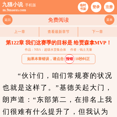
九猫小说
手机版
临时
登录
注册
书架
m.9maoxs.com
免费阅读
返回
菜单
上一章
查看最新章节
下一章
第122章 我们这赛季的目标是 给贾森拿MVP！
作品：NBA：超级水货集合体
作者：钱土无量
如果本章错误，请点击
报错
10秒纠正
　　“伙计们，咱们常规赛的状况
也就是这样了。”基德关起大门，
朗声道：“东部第二，在排名上我
们很难有什么提升了，但我认为