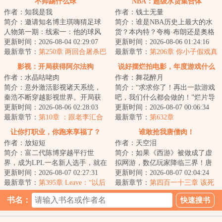
不帅踢什么球
NBA：超级水货集合体
作者：知我是我
作者：钱土无量
简介：邀请知名博主琪嗨猜足球
简介：谁是NBA历史上最大的水
人物第一期：线索一：他的球风
货？本内特？夸梅·布朗还是奥格
非常华丽，极具侵略性的同时观
更新时间：2026-08-04 02:29:07
沃坎迪？奥登和福尔茨又算不算
更新时间：2026-08-06 01:24:16
赏性十足。琪嗨...
最新章节：
第250章 两回合屠杀巴
水货？但不管...
最新章节：
第206章 你小子假戏真
萨！逸帝十八就做到了梅西二十
做，把心里话全说出来了是吧
影视：开局获得阿尔法狗
说好摆烂拍电影，年度游戏什么
六才做到的事竟是…
作者：水晶咕咾肉
作者：舞花醉月
鬼
简介：意外激活影视诸天系统，
简介：“求求你了！再出一款游戏
秦浩不断穿越影视世界。开局获
吧，我们什么都会做的！”烂片导
得阿尔法狗，拥有强大的计算能
更新时间：2026-08-06 02:28:03
演陆凡，觉醒电影制作系统，却
更新时间：2026-08-07 00:06:34
力跟记忆力，关...
最新章节：
第10章 ：跟老李汇合
穿越到文化...
最新章节：
第632章
让你打职业，你跑来享福了？
谁敢抢我唐僧肉！
作者：放短短
作者：天空泪
简介：富二代陈博穿越平行世
简介：如果《西游》被做成了虚
界，成为LPL一名新人选手，就在
拟网游，数亿玩家降临三界！唐
陈博一筹莫展准备要过苦日子时
更新时间：2026-08-07 02:27:31
僧还能取到真经吗？本游戏核心
更新时间：2026-08-07 02:04:24
系统出现了。从...
最新章节：
第395章 Leave：“以后
玩法闯过的劫难...
最新章节：
第四百一十三章 该死
坚决不能给博哥拖后腿了！”
的邪修！
书名：