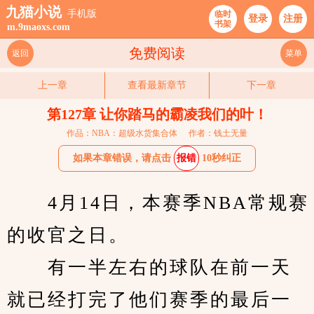
九猫小说
手机版
临时
登录
注册
书架
m.9maoxs.com
免费阅读
返回
菜单
上一章
查看最新章节
下一章
第127章 让你踏马的霸凌我们的叶！
作品：NBA：超级水货集合体
作者：钱土无量
如果本章错误，请点击
报错
10秒纠正
　　4月14日，本赛季NBA常规赛
的收官之日。
　　有一半左右的球队在前一天
就已经打完了他们赛季的最后一