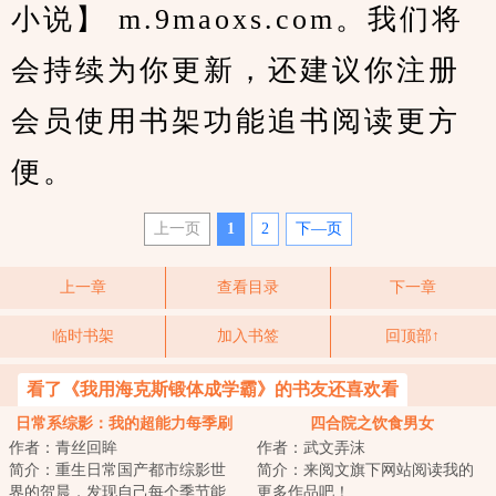
小说】 m.9maoxs.com。我们将
会持续为你更新，还建议你注册
会员使用书架功能追书阅读更方
便。
上一页
1
2
下—页
上一章
查看目录
下一章
临时书架
加入书签
回顶部↑
看了《我用海克斯锻体成学霸》的书友还喜欢看
日常系综影：我的超能力每季刷
四合院之饮食男女
作者：青丝回眸
作者：武文弄沫
新
简介：重生日常国产都市综影世
简介：来阅文旗下网站阅读我的
界的贺晨，发现自己每个季节能
更多作品吧！...