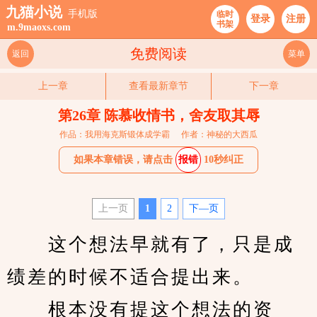
九猫小说
手机版
临时
登录
注册
书架
m.9maoxs.com
免费阅读
返回
菜单
上一章
查看最新章节
下一章
第26章 陈慕收情书，舍友取其辱
作品：我用海克斯锻体成学霸
作者：神秘的大西瓜
如果本章错误，请点击
报错
10秒纠正
上一页
1
2
下—页
　　这个想法早就有了，只是成
绩差的时候不适合提出来。
　　根本没有提这个想法的资