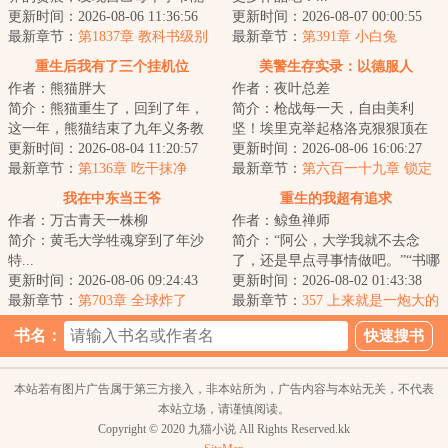
刷新出一种超能力，从此过上了
更新时间：2026-08-06 11:36:56
更新时间：2026-08-07 00:00:55
不一样的日常人...
最新章节：
第1837章 教科书级别
最新章节：
第391章 小白兔
的挖坑埋人！皮一下很开心的贺
重生后我有了三个挂机位
美警生存实录：以德服人
晨！
作者：熊猫胖大
作者：夜叶总差
简介：熊猫重生了，回到了年，
简介：枪战每一天，自由美利
这一年，熊猫结束了九年义务教
坚！埃里克举起格洛克狠狠顶在
育，原本会复读一年，但这一
更新时间：2026-08-04 11:20:57
犯人正在冒冷汗的额头上，沉声
更新时间：2026-08-06 16:06:27
世，他选择结束学...
最新章节：
第136章 吃干抹净
道：“谁说我埃里...
最新章节：
第六百一十九章 锁定
我在中东当王爷
重生的我超有追求
作者：万古青天一株柳
作者：鲸鱼禅师
简介：黄毛大学牲魂穿到了年沙
简介：“阿公，大学我就不去念
特...
了，还是早点寻事情做吧。”“书哪
更新时间：2026-08-06 09:24:43
能不念？做人要有追求，念了大
更新时间：2026-08-02 01:43:38
最新章节：
第703章 全球炸了
学，就有机...
最新章节：
357 上来就是一炮大的
书名：
本站若有图片广告属于第三方接入，非本站所为，广告内容与本站无关，不代表
本站立场，请谨慎阅读。
Copyright © 2020 九猫小说 All Rights Reserved.kk