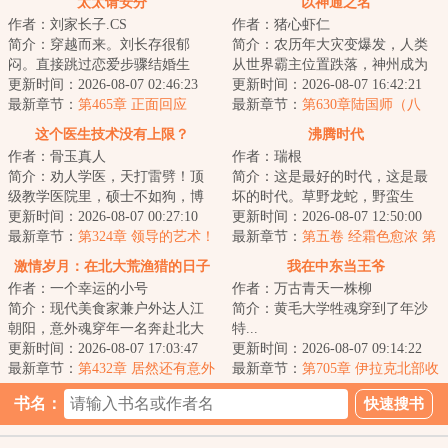
太太请安分
以神通之名
作者：刘家长子.CS
作者：猪心虾仁
简介：穿越而来。刘长存很郁
简介：农历年大灾变爆发，人类
闷。直接跳过恋爱步骤结婚生
从世界霸主位置跌落，神州成为
子，喜提一儿一女。大儿子在家
更新时间：2026-08-07 02:46:23
人类最后的自留地。年，武侯陆
更新时间：2026-08-07 16:42:21
乖巧懂事，可在外却...
最新章节：
第465章 正面回应
昭正在接受调查...
最新章节：
第630章陆国师（八
千）
这个医生技术没有上限？
沸腾时代
作者：骨玉真人
作者：瑞根
简介：劝人学医，天打雷劈！顶
简介：这是最好的时代，这是最
级教学医院里，硕士不如狗，博
坏的时代。草野龙蛇，野蛮生
士遍地走。学霸、学神遍地走。
更新时间：2026-08-07 00:27:10
长，野心和欲望交织在一起，总
更新时间：2026-08-07 12:50:00
教授高高在上，...
最新章节：
第324章 领导的艺术！
能铸就翻天覆地的...
最新章节：
第五卷 经霜色愈浓 第
八节 难得有缘人（二合一求
激情岁月：在北大荒渔猎的日子
我在中东当王爷
票！）
作者：一个幸运的小号
作者：万古青天一株柳
简介：现代美食家兼户外达人江
简介：黄毛大学牲魂穿到了年沙
朝阳，意外魂穿年一名奔赴北大
特...
荒的支边青年。面对黑土地的广
更新时间：2026-08-07 17:03:47
更新时间：2026-08-07 09:14:22
袤与馈赠，也面...
最新章节：
第432章 居然还有意外
最新章节：
第705章 伊拉克北部收
收获
官
书名：