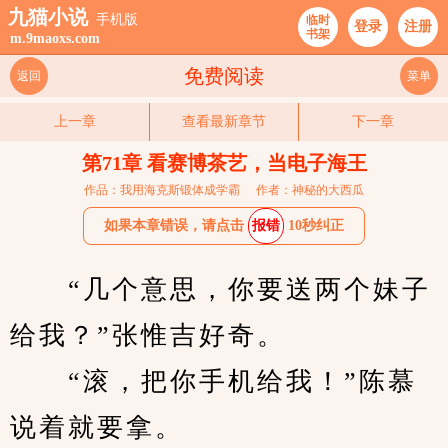
九猫小说
手机版
临时
登录
注册
书架
m.9maoxs.com
免费阅读
返回
菜单
上一章
查看最新章节
下一章
第71章 看赛博茶艺，当电子海王
作品：我用海克斯锻体成学霸
作者：神秘的大西瓜
如果本章错误，请点击
报错
10秒纠正
　　“几个意思，你要送两个妹子
给我？”张惟吉好奇。
　　“滚，把你手机给我！”陈慕
说着就要拿。