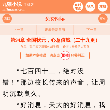
九猫小说
手机版
临时
登录
注册
书架
m.9maoxs.com
免费阅读
返回
菜单
上一章
查看最新章节
下一章
第94章 全国状元，心意值钱（二十九更）
作品：我用海克斯锻体成学霸
作者：神秘的大西瓜
如果本章错误，请点击
报错
10秒纠正
　　“七百四十二，绝对没
错！”那边校长传来的声音，让周
明沉默良久。
　　“好消息，天大的好消息，我