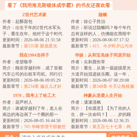
看了《我用海克斯锻体成学霸》的书友还喜欢看
Z世代艺术家
隐蛾
作者：起酥面包
作者：徐公子胜治
简介：出生于年的Z世代水军头
简介：听说过隐蛾吗？每个年代
子，重生在年。他对于这个时代
总有这样的人，仿佛能在黑暗中
没有任何滤镜，因此感到强烈窒
更新时间：2026-08-06 21:31:58
穿行不留形迹，凭空出现又倏然
更新时间：2026-08-06 07:17:32
息。影视剧粗糙...
最新章节：
第535章 眼底星光
消失。存在且未...
最新章节：
415、今夕昨夕山与水
我在1984当祥子
华娱：从和宝岛妹子同居开始
作者：坐望敬亭
作者：尖刺鹿衔草
简介：顾岩穿越到年，成了首都
简介：重生，从第一届超级星光
汽车公司的出租车司机。同行们
大道开始混迹娱乐圈。这一年，
都自嘲他们这行是“现代祥子”。可
更新时间：2026-08-06 09:05:29
周王陶林如日中天；这一年，众
更新时间：2026-08-07 00:29:08
人家祥子正...
最新章节：
第234章 偏点儿才好
多花刚展露头角...
最新章节：
第348章 今天让格格服
侍你
1978，我考上了哈工大
神豪从逆袭人生开始
作者：葫芦村人
作者：潇潇清枫
简介：谢威穿越到了年，老人在
简介：【你愿意】【为了你的人
南边的海边画了一个圈的那一
生，拼一次命吗？】……岁的顾
年，也是恢复高考的第二年。了
更新时间：2026-08-05 16:44:58
珩，双脚深陷泥泞。当命运荆棘
更新时间：2026-08-06 12:36:35
解时代发展脉络的...
最新章节：
705 华峰管理干部被挖
递向他的那一刻...
最新章节：
第五百七十七章：阎
走一半，国际巨头的釜底抽薪之
王点卯