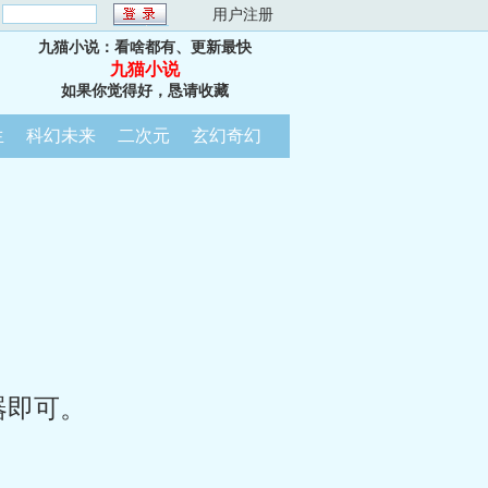
：
用户注册
九猫小说：看啥都有、更新最快
九猫小说
如果你觉得好，恳请收藏
生
科幻未来
二次元
玄幻奇幻
器即可。