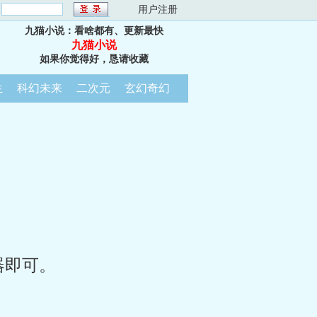
：
用户注册
九猫小说：看啥都有、更新最快
九猫小说
如果你觉得好，恳请收藏
生
科幻未来
二次元
玄幻奇幻
器即可。