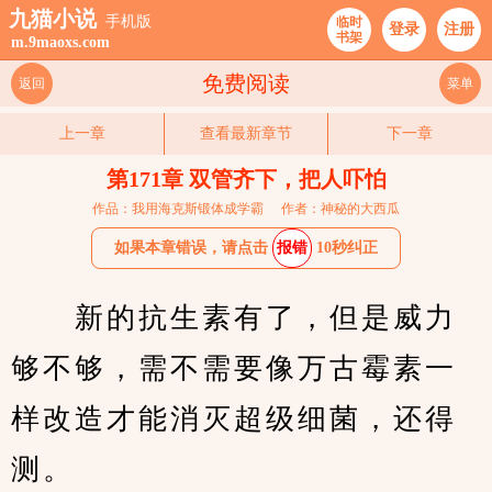
九猫小说
手机版
临时
登录
注册
书架
m.9maoxs.com
免费阅读
返回
菜单
上一章
查看最新章节
下一章
第171章 双管齐下，把人吓怕
作品：我用海克斯锻体成学霸
作者：神秘的大西瓜
如果本章错误，请点击
报错
10秒纠正
　　新的抗生素有了，但是威力
够不够，需不需要像万古霉素一
样改造才能消灭超级细菌，还得
测。