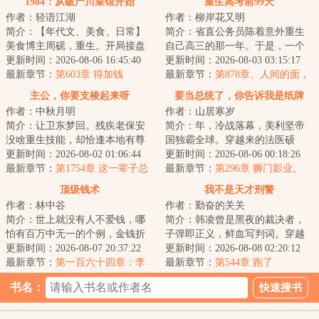
1984：从破产川菜馆开始
重生高考前99天
作者：轻语江湖
作者：柳岸花又明
简介：【年代文、美食、日常】
简介：省直公务员陈着意外重生
美食博主周砚，重生。开局接盘
自己高三的那一年。于是，一个
一家破产川菜馆。跷脚牛肉、夫
更新时间：2026-08-06 16:45:40
木讷腼腆、和女生说话都会脸
更新时间：2026-08-03 03:15:17
妻肺片、麻婆豆...
最新章节：
第603章 得加钱
红、只知道学习的...
最新章节：
第878章、人间的面，
见一面少一面（下）
主公，你要支棱起来呀
要当总统了，你告诉我是纸牌
作者：中秋月明
作者：山居寒岁
屋？
简介：让卫东梦回。残疾老保安
简介：年，冷战落幕，美利坚帝
没啥重生技能，却恰逢本地有尊
国独霸全球。穿越来的法医硕
通天彻地的超级大神，当然要鞍
更新时间：2026-08-02 01:06:44
士，政治专家，情感导师卢克。
更新时间：2026-08-06 00:18:26
前马后，悉心跟...
最新章节：
第1754章 这一辈子总
正懵逼的站在西点...
最新章节：
第296章 狮门影业。
要为什么拼命
《我是山姆》。（求月票！）
顶级钱术
我不是天才刑警
作者：林中谷
作者：勤奋的关关
简介：世上就没有人不爱钱，哪
简介：韩凌曾是黑夜的裁决者，
怕有百万中无一的个例，金钱折
子弹即正义，鲜血写判词。穿越
不了他的腰，但却能折他父母的
更新时间：2026-08-07 20:37:22
重获新生，那些曾经猎杀的魑魅
更新时间：2026-08-08 02:20:12
腰，他亲戚的腰...
最新章节：
第一百六十四章：李
魍魉，如今变成...
最新章节：
第544章 跑了
尧暴雷
书名：