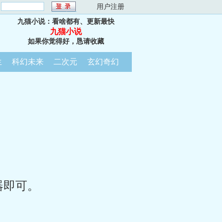
：
用户注册
九猫小说：看啥都有、更新最快
九猫小说
如果你觉得好，恳请收藏
生
科幻未来
二次元
玄幻奇幻
器即可。