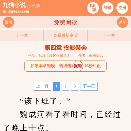
九猫小说
手机版
临时
登录
注册
书架
m.9maoxs.com
免费阅读
返回
菜单
上一章
查看最新章节
下一章
第四章 投影聚会
作品：从废土崛起横扫诸天！
作者：夜南听风
如果本章错误，请点击
报错
10秒纠正
上一页
1
2
3
下—页
　　“该下班了。”
　　魏成河看了看时间，已经过
了晚上十点。