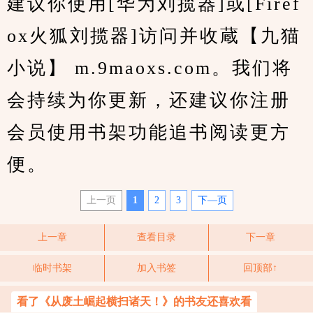
建议你使用[华为刘揽器]或[Firef
ox火狐刘揽器]访问并收蔵【九猫
小说】 m.9maoxs.com。我们将
会持续为你更新，还建议你注册
会员使用书架功能追书阅读更方
便。
上一页
1
2
3
下—页
上一章
查看目录
下一章
临时书架
加入书签
回顶部↑
看了《从废土崛起横扫诸天！》的书友还喜欢看