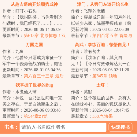
从趋吉避凶开始顺势成神
津门，从旁门左道开始长生
作者：叮叮小石头
作者：飞翔的老醋
简介：【我叫陈盛，当你看到这
简介：穿越成只剩一年阳寿的扎
句话时，我已经死了……】……
纸铺少东家，陈墨手握残卷《幽
一朝穿越，命如草芥，睁眼便是
更新时间：2026-08-06 14:06:09
冥扎纸术》，于白事街中挣扎求
更新时间：2026-08-05 22:06:09
两军对垒的生死...
最新章节：
第613章 北原惊怒！双
生。直到那夜，...
最新章节：
第四百零五章 冒险与
赢之策？！
收获
万国之国
高武：拳练百遍，顿悟自见！
作者：九鱼
作者：唯有努力
简介：他曾经只愿成为东征十字
简介：【功练百遍，其义自
军中一个骁勇善战的骑士，鲍德
见！】【今日有效修炼达到一百
温四世麾下一个忠诚的臣子，只
更新时间：2026-08-01 05:04:36
次，获得一次“顿悟”】在这个拳能
更新时间：2026-08-06 02:11:28
为捍卫圣地与民...
最新章节：
第六百三十三章 最后
倒转山河，腿可...
最新章节：
第845章 领地
一战（完结）大完结！
我掌握了世界的Bug
太尊！
作者：水煮仙人球
作者：莫默
简介：神说：吾乃是世间唯一完
简介：这个破烂的世界，总有人
美之存在。于是自祂诞生之后，
在缝缝补补。美丽的狐妖显化人
原本完美无瑕的世界，出现了瑕
更新时间：2026-08-06 09:03:48
身，毛茸茸的尾巴在身后摇曳生
更新时间：2026-08-04 19:47:45
疵。凌驾于芸芸...
最新章节：
第544章幻觉
姿，望着少年：...
最新章节：
338.气海果
书名：