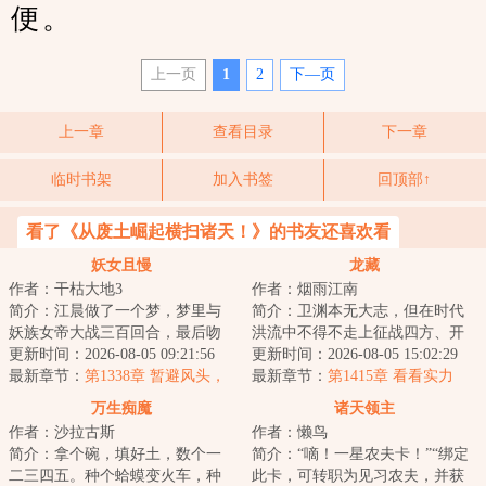
便。
上一页
1
2
下—页
上一章
查看目录
下一章
临时书架
加入书签
回顶部↑
看了《从废土崛起横扫诸天！》的书友还喜欢看
妖女且慢
龙藏
作者：干枯大地3
作者：烟雨江南
简介：江晨做了一个梦，梦里与
简介：卫渊本无大志，但在时代
妖族女帝大战三百回合，最后吻
洪流中不得不走上征战四方、开
了女帝。本来以为只是一场梦，
更新时间：2026-08-05 09:21:56
疆辟土之路，直至关山踏尽，未
更新时间：2026-08-05 15:02:29
没想到梦醒之后...
最新章节：
第1338章 暂避风头，
曾白头。不正经...
最新章节：
第1415章 看看实力
寻仇上门
万生痴魔
诸天领主
作者：沙拉古斯
作者：懒鸟
简介：拿个碗，填好土，数个一
简介：“嘀！一星农夫卡！”“绑定
二三四五。种个蛤蟆变火车，种
此卡，可转职为见习农夫，并获