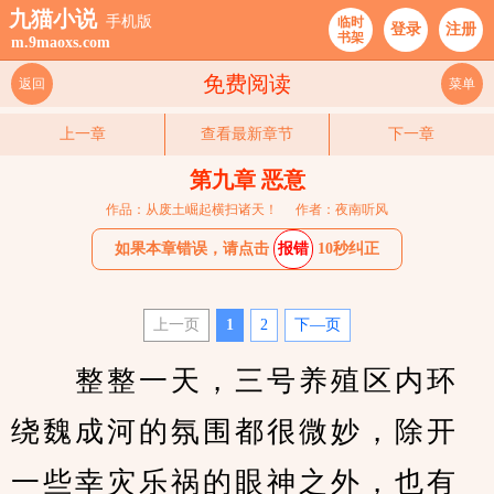
九猫小说
手机版
临时
登录
注册
书架
m.9maoxs.com
免费阅读
返回
菜单
上一章
查看最新章节
下一章
第九章 恶意
作品：从废土崛起横扫诸天！
作者：夜南听风
如果本章错误，请点击
报错
10秒纠正
上一页
1
2
下—页
　　整整一天，三号养殖区内环
绕魏成河的氛围都很微妙，除开
一些幸灾乐祸的眼神之外，也有