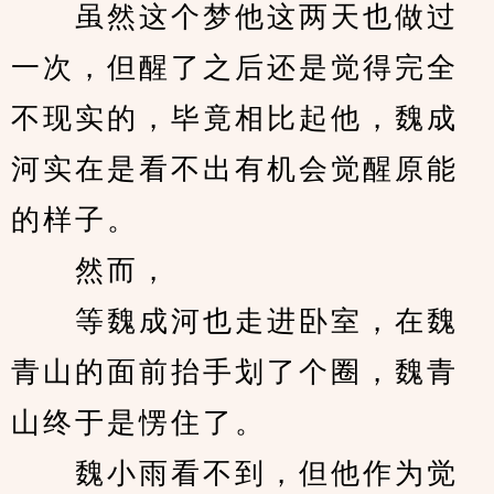
　　虽然这个梦他这两天也做过
一次，但醒了之后还是觉得完全
不现实的，毕竟相比起他，魏成
河实在是看不出有机会觉醒原能
的样子。
　　然而，
　　等魏成河也走进卧室，在魏
青山的面前抬手划了个圈，魏青
山终于是愣住了。
　　魏小雨看不到，但他作为觉