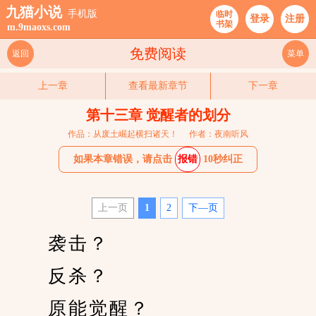
九猫小说
手机版
临时
登录
注册
书架
m.9maoxs.com
免费阅读
返回
菜单
上一章
查看最新章节
下一章
第十三章 觉醒者的划分
作品：从废土崛起横扫诸天！
作者：夜南听风
如果本章错误，请点击
报错
10秒纠正
上一页
1
2
下—页
　　袭击？
　　反杀？
　　原能觉醒？