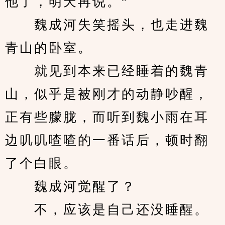
他了，明天再说。”
　　魏成河失笑摇头，也走进魏
青山的卧室。
　　就见到本来已经睡着的魏青
山，似乎是被刚才的动静吵醒，
正有些朦胧，而听到魏小雨在耳
边叽叽喳喳的一番话后，顿时翻
了个白眼。
　　魏成河觉醒了？
　　不，应该是自己还没睡醒。