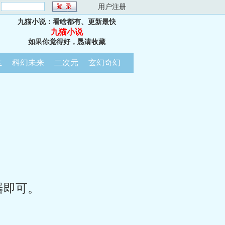
：
用户注册
九猫小说：看啥都有、更新最快
九猫小说
如果你觉得好，恳请收藏
生
科幻未来
二次元
玄幻奇幻
器即可。