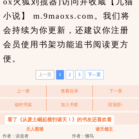
ox火狐刘揽器]访问并收蔵【九猫
小说】 m.9maoxs.com。我们将
会持续为你更新，还建议你注册
会员使用书架功能追书阅读更方
便。
上一页
1
2
3
下—页
上一章
查看目录
下一章
临时书架
加入书签
回顶部↑
看了《从废土崛起横扫诸天！》的书友还喜欢看
天人图谱
诸天领主
作者：误道者
作者：懒鸟