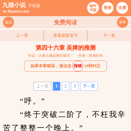
九猫小说
手机版
临时
登录
注册
书架
m.9maoxs.com
免费阅读
返回
菜单
上一章
查看最新章节
下一章
第四十六章 吴捭的推测
作品：从废土崛起横扫诸天！
作者：夜南听风
如果本章错误，请点击
报错
10秒纠正
上一页
1
2
3
下—页
　　“呼。”
　　“终于突破二阶了，不枉我辛
苦了整整一个晚上。”