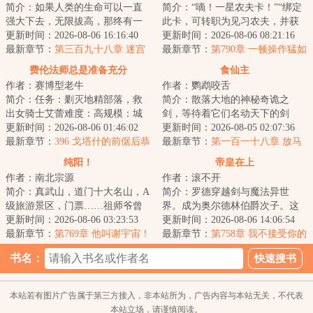
简介：如果人类的生命可以一直
简介：“嘀！一星农夫卡！”“绑定
强大下去，无限拔高，那终有一
此卡，可转职为见习农夫，并获
日能与天相接！...
更新时间：2026-08-06 16:16:40
得职业天赋所耕种的土地肥沃度
更新时间：2026-08-06 08:21:16
最新章节：
第三百九十八章 迷宫
被动增加%...
最新章节：
第790章 一顿操作猛如
引长灯
虎
费伦法师总是准备充分
食仙主
作者：赛博型老牛
作者：鹦鹉咬舌
简介：任务：剿灭地精部落，救
简介：散落大地的神秘奇诡之
出女骑士艾蕾难度：高规模：城
剑，等待着它们名动天下的剑
邦级当前成功率：%基础奖励：智
更新时间：2026-08-06 01:46:02
主。谁人又能勘悟流传万古的奇
更新时间：2026-08-05 02:07:36
力属性提示：...
最新章节：
396 戈塔什的前倨后恭
术绝经？长安百坊间...
最新章节：
第一百一十八章 放马
（6K）
纯阳！
帝皇在上
作者：南北宗源
作者：滚不开
简介：真武山，道门十大名山，A
简介：罗德穿越剑与魔法异世
级旅游景区，门票……祖师爷曾
界。成为奥尔德林伯爵次子。这
预言：真武传道七十三，因凡应
更新时间：2026-08-06 03:23:53
个世界异族林立，高地的蛮族、
更新时间：2026-08-06 14:06:54
劫后人参。“...
最新章节：
第769章 他叫谢宇宙！
御兽的荒原人，甚...
最新章节：
第758章 我不接受你的
血色佳人
投降
书名：
本站若有图片广告属于第三方接入，非本站所为，广告内容与本站无关，不代表
本站立场，请谨慎阅读。