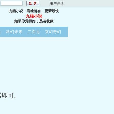
：
用户注册
九猫小说：看啥都有、更新最快
九猫小说
如果你觉得好，恳请收藏
生
科幻未来
二次元
玄幻奇幻
器即可。