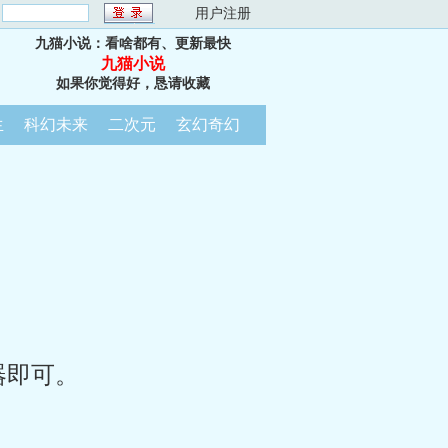
：
用户注册
九猫小说：看啥都有、更新最快
九猫小说
如果你觉得好，恳请收藏
生
科幻未来
二次元
玄幻奇幻
器即可。