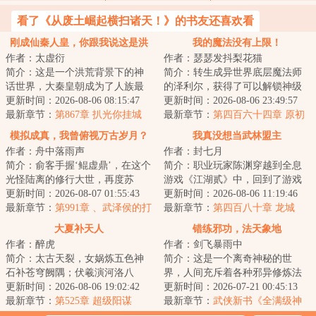
看了《从废土崛起横扫诸天！》的书友还喜欢看
刚成仙秦人皇，你跟我说这是洪
我的魔法没有上限！
作者：太虚衍
作者：瑟瑟发抖梨花猫
荒
简介：这是一个洪荒背景下的神
简介：转生成异世界底层魔法师
话世界，大秦皇朝成为了人族最
的泽利尔，获得了可以解锁神级
后一个气运之朝！凡人在这个世
更新时间：2026-08-06 08:15:47
天赋技能的外挂。升到二级，即
更新时间：2026-08-06 23:49:57
界，微不足道，...
最新章节：
第867章 扒光你挂城
可从以下天赋技...
最新章节：
第四百六十四章 原初
墙！天宗掌门被一招夺剑，羞愤
强化
模拟成真，我曾俯视万古岁月？
我真没想当武林盟主
到发抖
作者：舟中落雨声
作者：封七月
简介：俞客手握‘鲲虚鼎’，在这个
简介：职业玩家陈渊穿越到全息
光怪陆离的修行大世，再度苏
游戏《江湖贰》中，回到了游戏
醒。【每一次天人转生，就是一
更新时间：2026-08-07 01:55:43
刚开服时，成了新手村一个背景
更新时间：2026-08-06 11:19:46
次崭新的开始...
最新章节：
第991章 、武泽侯的打
板NPC。当陈渊...
最新章节：
第四百八十章 龙城
算、武泽侯和尾火！
大夏补天人
错练邪功，法天象地
作者：醉虎
作者：剑飞暴雨中
简介：太古天裂，女娲炼五色神
简介：这是一个离奇神秘的世
石补苍穹阙隅；伏羲演河洛八
界，人间充斥着各种邪异修炼法
卦，定地维之乱。然魔氛未绝，
更新时间：2026-08-06 19:02:42
门，人一旦修炼，轻者容貌性情
更新时间：2026-07-21 00:45:13
遂有“补天阁”承...
最新章节：
第525章 超级阳谋
变化，入魔发癫，...
最新章节：
武侠新书《全满级神
功，全江湖只有我能练成》