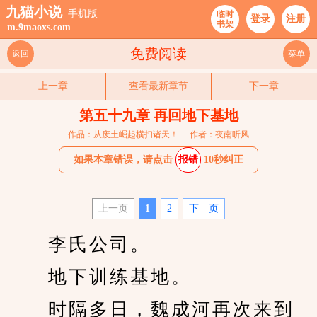
九猫小说
手机版
临时
登录
注册
书架
m.9maoxs.com
免费阅读
返回
菜单
上一章
查看最新章节
下一章
第五十九章 再回地下基地
作品：从废土崛起横扫诸天！
作者：夜南听风
如果本章错误，请点击
报错
10秒纠正
上一页
1
2
下—页
　　李氏公司。
　　地下训练基地。
　　时隔多日，魏成河再次来到