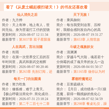
看了《从废土崛起横扫诸天！》的书友还喜欢看
仙人消失之后
天下无敌！
作者：九方烨
作者：乘风御剑
简介：天上有神，地上有人，世
简介：每当我受到迫害、压榨
间无仙。身为苦逼打工仔的贺骁
时，我都会感到发自内心的高
穿越为本界的官二代，原以为就
更新时间：2026-08-07 12:11:34
兴、喜悦，因为，还有人敢迫害
更新时间：2026-08-07 19:31:27
此开启锦衣玉食...
最新章节：
第3037章 双子星陨落
我、压榨我，只能证...
最新章节：
第653章 人情世故
人在高武，言出法随
斗破之魂族妖女
作者：衔雨
作者：清渊渊
简介：在第一次世界交汇后的百
简介：穿越斗气大陆，魂若若十
年时间里，真武和新武交相辉
分倒霉的成了魂天帝的女儿一边
映，异界的神灵和现界的强人层
更新时间：2026-08-07 00:20:46
是要献祭全族的反派老爹，一边
更新时间：2026-08-04 01:50:17
出不穷。“就比如...
最新章节：
第263章 先别订阅，还
是敌对的天命主...
最新章节：
第1165章 做你认为对
没写完
的事
每天一门功法圆满
雾都狩魔笔记
作者：努力吃鱼
作者：豆浆硫磺火
简介：修炼难，难于上青天。
简介：【月日，成功猎杀一只C级
【极山呼吸法简化中..简化成功...
恶魔，获得一颗残缺的焦化心
极山呼吸法→呼吸!】陈斐深吸了
更新时间：2026-07-31 23:18:24
脏，灵性升华。】【月日，成功
更新时间：2026-08-07 02:34:59
一口气。【极...
最新章节：
第二千二百七十二章
猎杀一只温迪戈...
最新章节：
第298章 餐桌礼仪，躁
至强者
动的奇诺牌（二合一）