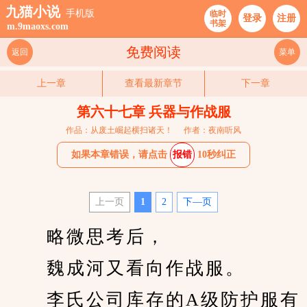
九猫小说
手机版
临时
登录
注册
书架
m.9maoxs.com
免费阅读
返回
菜单
上一章
查看最新章节
下一章
第六十七章 兵器与作战服
作品：从废土崛起横扫诸天！
作者：夜南听风
如果本章错误，请点击
报错
10秒纠正
上一页
1
2
下—页
　　略微思考后，
　　魏成河又看向作战服。
　　李氏公司库存的A级防护服有