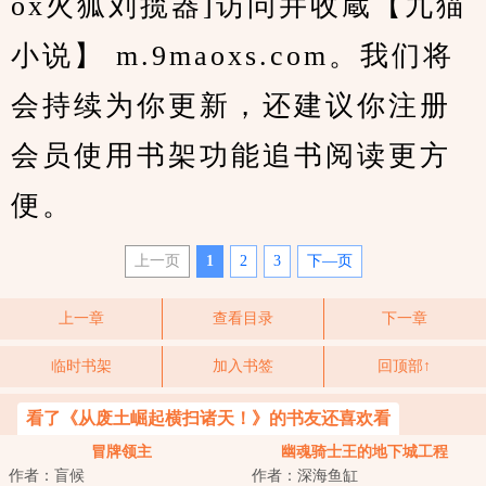
ox火狐刘揽器]访问并收蔵【九猫
小说】 m.9maoxs.com。我们将
会持续为你更新，还建议你注册
会员使用书架功能追书阅读更方
便。
上一页
1
2
3
下—页
上一章
查看目录
下一章
临时书架
加入书签
回顶部↑
看了《从废土崛起横扫诸天！》的书友还喜欢看
冒牌领主
幽魂骑士王的地下城工程
作者：盲候
作者：深海鱼缸