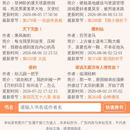
简介：登神阶的通天塔轰然倒
简介：硬核基地建设与资源管理
塌，死灵黑雾笼罩大地，灾变纪
游戏爱好者夏莫安，被穷途末路
元降临。文明的薪火在高墙城池
更新时间：2026-08-05 17:50:50
的混血魔族塔莉亚·罗诺威召唤，
更新时间：2026-08-06 00:53:33
中重燃，人们猎杀...
最新章节：
第278章 一切战争真相
穿越异世界，...
最新章节：
第288章 【骑士领在下
雨】
天下无敌！
瘤剑仙
作者：乘风御剑
作者：芬芳老马
简介：每当我受到迫害、压榨
简介：上古修士遗有三颗大瘤
时，我都会感到发自内心的高
子。裴夏也有一颗，不幸在他头
兴、喜悦，因为，还有人敢迫害
更新时间：2026-08-06 12:23:52
里。瘤子告诉裴夏：“你太辛苦
更新时间：2026-08-06 02:52:01
我、压榨我，只能证...
最新章节：
第650章 大战
了，从今天开始，...
最新章节：
第374章 最强的对手
借剑
谁说天庭没有人情世故？
作者：幼儿园一把手
作者：临湖轻舸
简介：“就在刚才，我的剑被一声
简介：那一年，唐国御弟在灞桥
【万剑归宗】给叫走了，怎么
外接过了太宗的素酒，开始了西
办？”“在线等，挺急的，也不知道
更新时间：2026-07-22 17:12:15
行求法之路。那一年，天庭大长
更新时间：2026-08-02 21:05:02
还不还……...
最新章节：
第四百五十八章 道祖
公主思凡下界，...
最新章节：
第264章 金蝉佛塔
的识海
书名：
本站若有图片广告属于第三方接入，非本站所为，广告内容与本站无关，不代表
本站立场，请谨慎阅读。