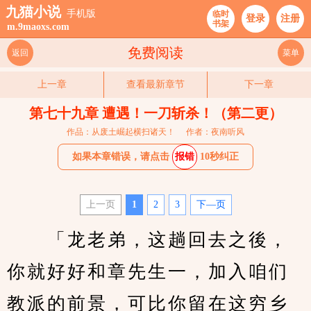
九猫小说
手机版
临时
登录
注册
书架
m.9maoxs.com
免费阅读
返回
菜单
上一章
查看最新章节
下一章
第七十九章 遭遇！一刀斩杀！（第二更）
作品：从废土崛起横扫诸天！
作者：夜南听风
如果本章错误，请点击
报错
10秒纠正
上一页
1
2
3
下—页
　　「龙老弟，这趟回去之後，
你就好好和章先生一，加入咱们
教派的前景，可比你留在这穷乡