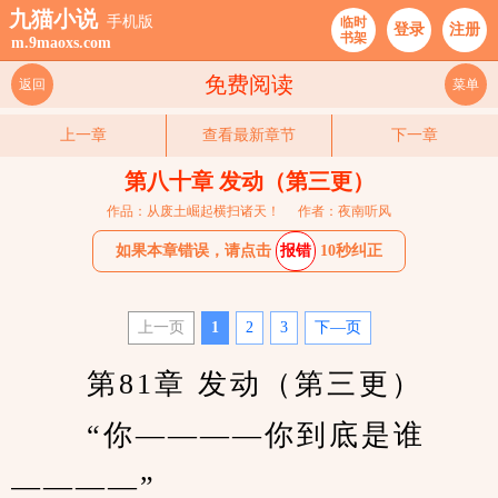
九猫小说
手机版
临时
登录
注册
书架
m.9maoxs.com
免费阅读
返回
菜单
上一章
查看最新章节
下一章
第八十章 发动（第三更）
作品：从废土崛起横扫诸天！
作者：夜南听风
如果本章错误，请点击
报错
10秒纠正
上一页
1
2
3
下—页
　　 第81章 发动（第三更） 
　　 “你————你到底是谁
————” 