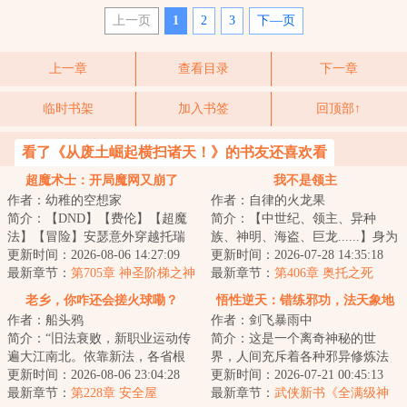
上一页
1
2
3
下—页
上一章
查看目录
下一章
临时书架
加入书签
回顶部↑
看了《从废土崛起横扫诸天！》的书友还喜欢看
超魔术士：开局魔网又崩了
我不是领主
作者：幼稚的空想家
作者：自律的火龙果
简介：【DND】【费伦】【超魔
简介：【中世纪、领主、异种
法】【冒险】安瑟意外穿越托瑞
族、神明、海盗、巨龙......】身为
尔，魔法女神又双叒叕出事了！
更新时间：2026-08-06 14:27:09
马匪头子，林恩本没有改变这个
更新时间：2026-07-28 14:35:18
魔法瘟疫再次降...
最新章节：
第705章 神圣阶梯之神
时代的义务。...
最新章节：
第406章 奥托之死
老乡，你咋还会搓火球嘞？
悟性逆天：错练邪功，法天象地
作者：船头鸦
作者：剑飞暴雨中
简介：“旧法衰败，新职业运动传
简介：这是一个离奇神秘的世
遍大江南北。依靠新法，各省根
界，人间充斥着各种邪异修炼法
据地域发展出不同的专属职业。
更新时间：2026-08-06 23:04:28
门，人一旦修炼，轻者容貌性情
更新时间：2026-07-21 00:45:13
中原的斥候、...
最新章节：
第228章 安全屋
变化，入魔发癫，...
最新章节：
武侠新书《全满级神