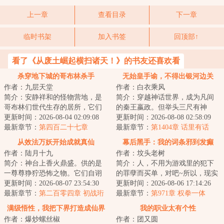
上一章
查看目录
下一章
临时书架
加入书签
回顶部↑
看了《从废土崛起横扫诸天！》的书友还喜欢看
杀穿地下城的哥布林杀手
无始皇手谕，不得出银河边关
作者：九层天堂
作者：白衣乘风
简介：安静祥和的怪物营地，是
简介：穿越神话世界，成为凡间
哥布林们世代生存的居所，它们
的秦王嬴政。但举头三尺有神
在这里快乐地繁衍，与世无争。
更新时间：2026-08-04 02:09:08
明，普天之下岂为王土？好在遗
更新时间：2026-08-08 02:58:09
直到有一天，一...
最新章节：
第四百二十七章
迹系统觉醒，只要...
最新章节：
第1404章 话里有话
从效法万妖开始成就真仙
幕后黑手：我的词条邪到发癫
作者：陆月十九
作者：坟头老树
简介：神台上香火鼎盛。供的是
简介：人，不用为游戏里的犯下
一尊尊狰狞恐怖之物。它们自诩
的罪孽而买单，对吧~所以，现实
为仙，不死不灭。林舒认真翻阅
更新时间：2026-08-07 23:54:30
里我唯唯诺诺，游戏里我重拳出
更新时间：2026-08-06 17:14:26
着仙法。他没有...
最新章节：
第二百零四章 初战珩
击。现实里我...
最新章节：
第971章 权拳一体
水仙（上）
满级悟性，我把下界打造成仙界
我的职业太有个性
作者：爆炒螺丝椒
作者：团又圆