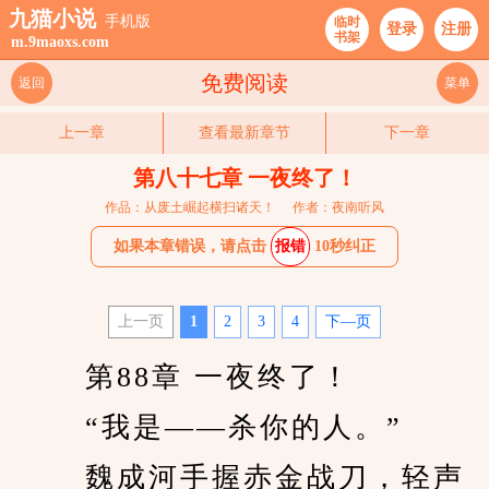
九猫小说
手机版
临时
登录
注册
书架
m.9maoxs.com
免费阅读
返回
菜单
上一章
查看最新章节
下一章
第八十七章 一夜终了！
作品：从废土崛起横扫诸天！
作者：夜南听风
如果本章错误，请点击
报错
10秒纠正
上一页
1
2
3
4
下—页
　　 第88章 一夜终了！ 
　　 “我是——杀你的人。” 
　　 魏成河手握赤金战刀，轻声