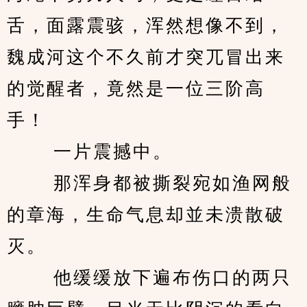
舌，面露震骇，浑然想像不到，
魏成河这个不久前才突兀冒出来
的觉醒者，竟然是一位三阶高
手！ 
　　 一片震撼中。 
　　 那浑身都被撕裂宛如渔网般
的章海，生命气息却並未溃散破
灭。 
　　 他缓缓放下遍布伤口的两只