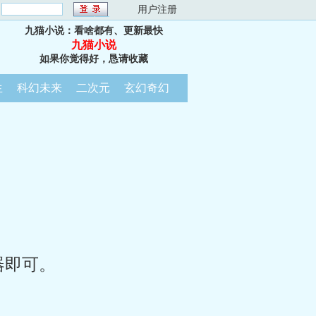
：
用户注册
九猫小说：看啥都有、更新最快
九猫小说
如果你觉得好，恳请收藏
生
科幻未来
二次元
玄幻奇幻
器即可。