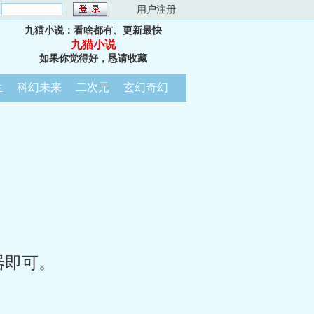
：
用户注册
九猫小说：看啥都有、更新最快
九猫小说
如果你觉得好，恳请收藏
生
科幻未来
二次元
玄幻奇幻
器即可。