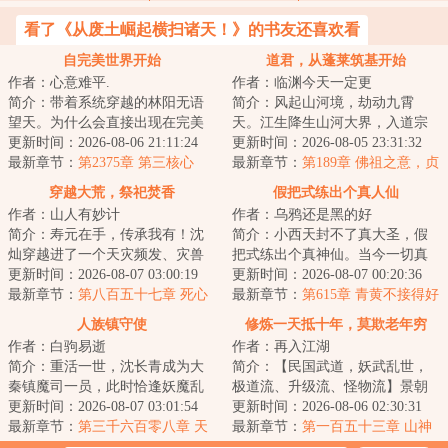
看了《从废土崛起横扫诸天！》的书友还喜欢看
自完美世界开始
道君，从蓬莱筑基开始
作者：心意难平.
作者：临渊今天一定更
简介：带着系统穿越的林阳无语
简介：风起山河境，劫动九霄
望天。为什么会直接出现在完美
天。江生降生山河大界，入道宗
世界这种噩梦级世界？还好可以
更新时间：2026-08-06 21:11:24
蓬莱，八岁许道、四载识文、六
更新时间：2026-08-05 23:31:32
继续穿越，不慌...
最新章节：
第2375章 第三核心
载春秋已天道筑基...
最新章节：
第189章 佛祖之意，贞
龙菩萨
穿越大荒，祭祀焚香
假把式练出个真人仙
作者：山人有妙计
作者：乌鸦还是黑的好
简介：寿元在手，传承我有！沈
简介：小西天封不了真大圣，假
灿穿越进了一个天灾频发、灾兽
把式练出个真神仙。当今一切真
横行，异族视人族为血食、祭品
更新时间：2026-08-07 03:00:19
法都已沉寂，世间再无任何超凡
更新时间：2026-08-07 00:20:36
的大荒世界。成...
最新章节：
第八百五十七章 死心
异术。可当深入...
最新章节：
第615章 青黄不接得好
啊
人族镇守使
修炼一天抵十年，莫欺老年穷
作者：白驹易逝
作者：再入江湖
简介：重活一世，沈长青成为大
简介：【民国武道，妖武乱世，
秦镇魔司一员，此时恰逢妖魔乱
极道流、升级流、怪物流】景朝
世，诡怪猖獗斩杀幽级诡怪，十
更新时间：2026-08-07 03:01:54
灭亡，新国建立，然内有军阀混
更新时间：2026-08-06 02:30:31
三太保横练功提...
最新章节：
第三千六百零八章 天
战，外有列强环...
最新章节：
第一百五十三章 山神
妖祖庭
求救！震动金陵城！剑斩妖王！