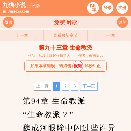
九猫小说
手机版
临时
登录
注册
书架
m.9maoxs.com
免费阅读
返回
菜单
上一章
查看最新章节
下一章
第九十三章 生命教派
作品：从废土崛起横扫诸天！
作者：夜南听风
如果本章错误，请点击
报错
10秒纠正
上一页
1
2
3
下—页
　　 第94章 生命教派 
　　 “生命教派？” 
　　 魏成河眼眸中闪过些许异